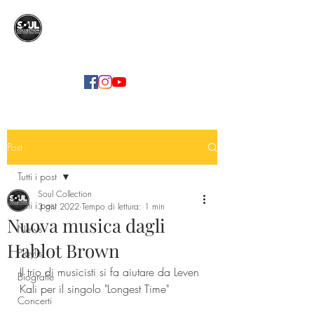
SOUL COLLECTION
Soul Food | Soul Mind
Post
Tutti i post
Soul Collection
Tutti i post
3 giu 2022
Tempo di lettura: 1 min
Nuova musica dagli
News
Hablot Brown
Playlist
Il trio di musicisti si fa aiutare da Leven 
Biografie
Kali per il singolo "Longest Time"
Concerti