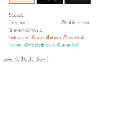
Social:
Facebook: @hablotbrown 
@levenkalimusic
Instagram: @hablotbrown @levenkali
Twitter: @HablotBrown @LevenKali
Leven Kali
Hablot Brown
News
Post recenti
Mostra tutti