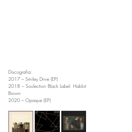
Discografia:
2017 – Smiley Drive (EP)
2018 – Soulection Black Label: Hablot 
Brown
2020 – Opaque (EP)