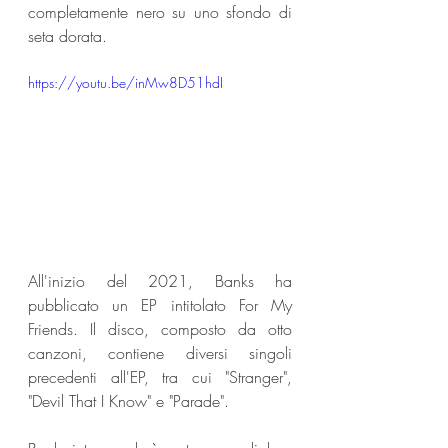
completamente nero su uno sfondo di 
seta dorata. 
https://youtu.be/inMw8D51hdI
All'inizio del 2021, Banks ha 
pubblicato un EP intitolato For My 
Friends. Il disco, composto da otto 
canzoni, contiene diversi singoli 
precedenti all'EP, tra cui "Stranger", 
"Devil That I Know" e "Parade". 