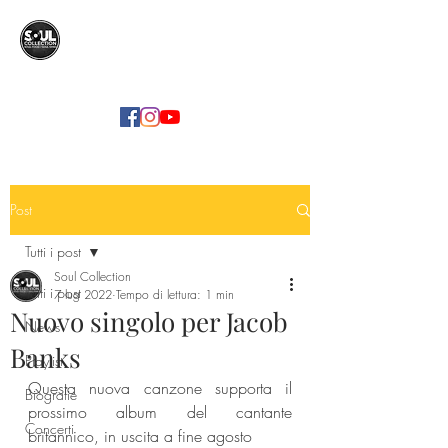
SOUL COLLECTION
Soul Food | Soul Mind
Post
Tutti i post
Soul Collection
Tutti i post
7 lug 2022
Tempo di lettura: 1 min
Nuovo singolo per Jacob
News
Banks
Playlist
Questa nuova canzone supporta il 
Biografie
prossimo album del cantante 
Concerti
britannico, in uscita a fine agosto