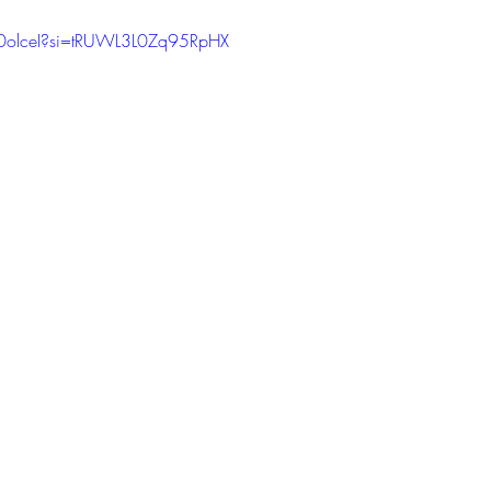
X0olceI?si=tRUWL3L0Zq95RpHX