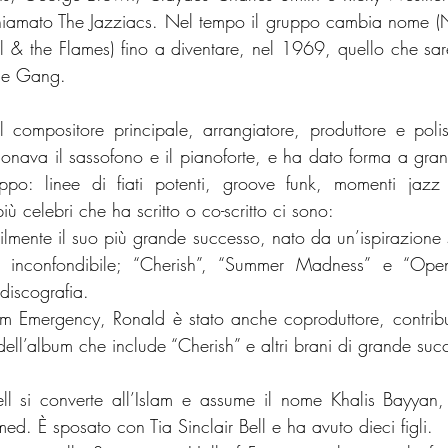
hiamato The Jazziacs. Nel tempo il gruppo cambia nome (
& the Flames) fino a diventare, nel 1969, quello che sare
he Gang.
l compositore principale, arrangiatore, produttore e polist
onava il sassofono e il pianoforte, e ha dato forma a gran
ruppo: linee di fiati potenti, groove funk, momenti jazz 
 più celebri che ha scritto o co-scritto ci sono:
lmente il suo più grande successo, nato da un’ispirazione sp
 inconfondibile; “Cherish”, “Summer Madness” e “Open 
discografia.
m Emergency, Ronald è stato anche coproduttore, contribu
ll’album che include “Cherish” e altri brani di grande suc
 si converte all’Islam e assume il nome Khalis Bayyan,
 È sposato con Tia Sinclair Bell e ha avuto dieci figli.