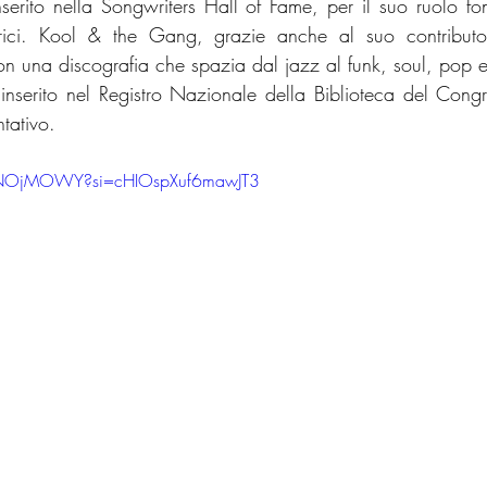
nserito nella Songwriters Hall of Fame, per il suo ruolo fo
torici. Kool & the Gang, grazie anche al suo contributo,
n una discografia che spazia dal jazz al funk, soul, pop e
 inserito nel Registro Nazionale della Biblioteca del Congre
tativo.
00NOjMOWY?si=cHIOspXuf6mawJT3