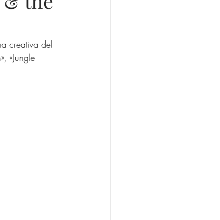
 & the
a creativa del 
, «Jungle 