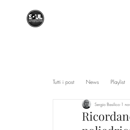
SOUL COLLECTION
Soul Food | Soul Mind
Tutti i post
News
Playlist
Sergio Basilico
1 no
Ricordand