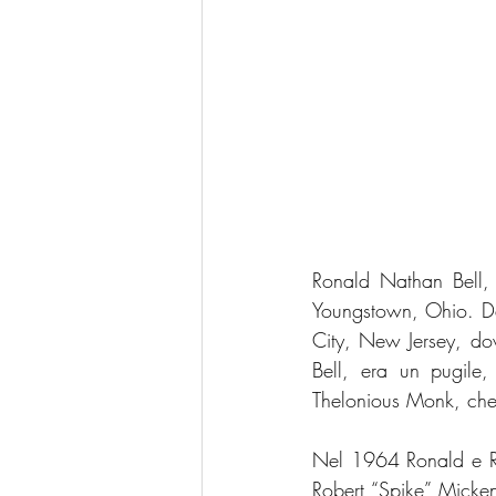
Ronald Nathan Bell,
Youngstown, Ohio. Da g
City, New Jersey, dov
Bell, era un pugile,
Thelonious Monk, che 
Nel 1964 Ronald e Rob
Robert “Spike” Micke