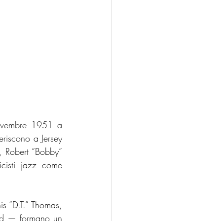
ovembre 1951 a 
eriscono a Jersey 
, Robert “Bobby” 
cisti jazz come 
s “D.T.” Thomas, 
ld — formano un 