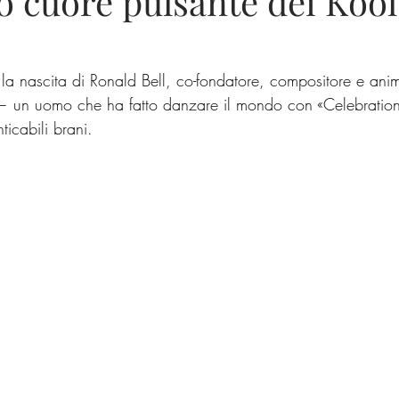
o cuore pulsante dei Kool
la nascita di Ronald Bell, co-fondatore, compositore e anim
— un uomo che ha fatto danzare il mondo con «Celebration»
ticabili brani.