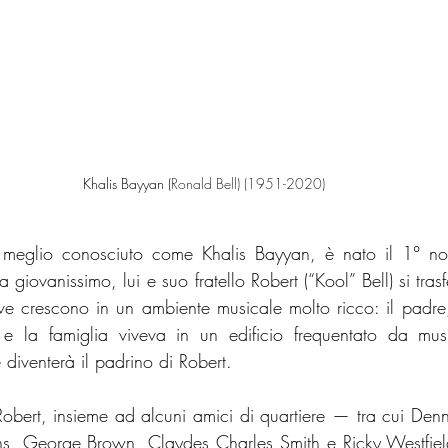
Khalis Bayyan (
Ronald Bell) (1951-2020)
 meglio conosciuto come Khalis Bayyan, è nato il 1° n
iovanissimo, lui e suo fratello Robert (“Kool” Bell) si trasf
e crescono in un ambiente musicale molto ricco: il padre
 e la famiglia viveva in un edificio frequentato da musi
diventerà il padrino di Robert.
ert, insieme ad alcuni amici di quartiere — tra cui Denni
ns, George Brown, Claydes Charles Smith e Ricky Westfie