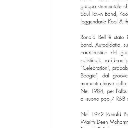
gruppo strumentale c
Soul Town Band, Kool 
leggendario Kool & t
Ronald Bell è stato i
band. Autodidatta, su
caratteristico del g
sofisticati. Tra i brani
“Celebration”, probabi
Boogie”, dal groove
momenti chiave della 
Nel 1984, per l’albu
al suono pop / R&B de
Nel 1972 Ronald Bell
Warith Deen Mohammed.