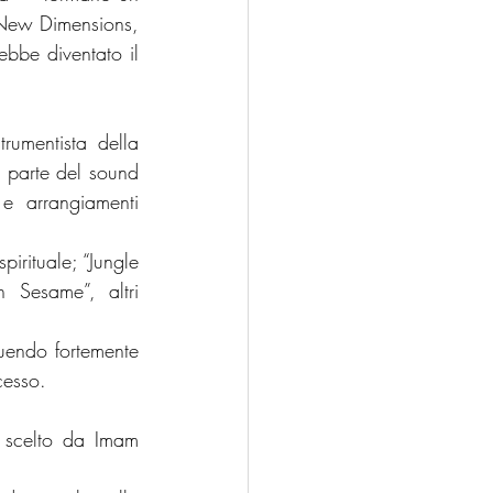
New Dimensions, 
bbe diventato il 
rumentista della 
 parte del sound 
e arrangiamenti 
irituale; “Jungle 
Sesame”, altri 
endo fortemente 
cesso.
 scelto da Imam 