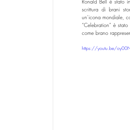
Ronald Bell è stato i
scrittura di brani s
un’icona mondiale, co
“Celebration” è stato
come brano rappresen
https://youtu.be/oy