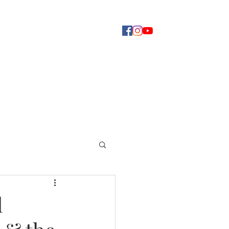
Concerti
Dove ascoltarci
Altro
l