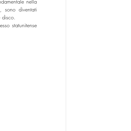
ndamentale nella 
 sono diventati 
 disco.
sso statunitense 