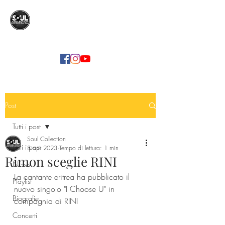
SOUL COLLECTION
Soul Food | Soul Mind
Post
Tutti i post
Soul Collection
Tutti i post
8 apr 2023
Tempo di lettura: 1 min
Rimon sceglie RINI
News
La cantante eritrea ha pubblicato il 
Playlist
nuovo singolo "I Choose U" in 
Biografie
compagnia di RINI
Concerti