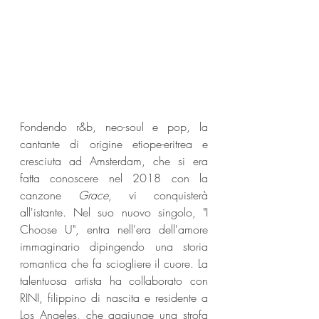
Fondendo r&b, neo-soul e pop, la 
cantante di origine etiope-eritrea e 
cresciuta ad Amsterdam, che si era 
fatta conoscere nel 2018 con la 
canzone 
Grace
, vi conquisterà 
all'istante. Nel suo nuovo singolo, "I 
Choose U", entra nell'era dell'amore 
immaginario dipingendo una storia 
romantica che fa sciogliere il cuore. La 
talentuosa artista ha collaborato con 
RINI, filippino di nascita e residente a 
Los Angeles, che aggiunge una strofa 