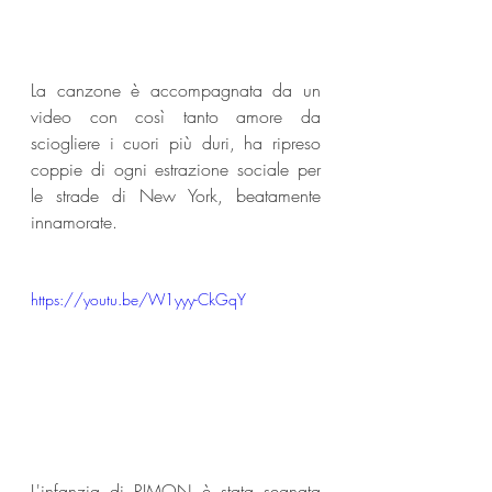
La canzone è accompagnata da un 
video con così tanto amore da 
sciogliere i cuori più duri, ha ripreso 
coppie di ogni estrazione sociale per 
le strade di New York, beatamente 
innamorate.
https://youtu.be/W1yyy-CkGqY
L'infanzia di RIMON è stata segnata 