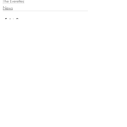
The Everettes
News
Post recenti
Mostra tutti