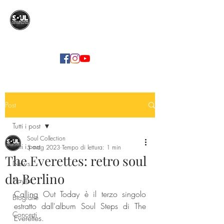
SOUL COLLECTION
Soul Food | Soul Mind
Post
Tutti i post
Soul Collection
Tutti i post
5 mag 2023
Tempo di lettura: 1 min
The Everettes: retro soul
News
da Berlino
Playlist
Calling Out Today è il terzo singolo 
Biografie
estratto dall'album Soul Steps di The 
Concerti
Everettes.