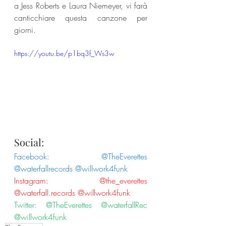
a Jess Roberts e Laura Niemeyer, vi farà 
canticchiare questa canzone per 
giorni.
https://youtu.be/p1bq3f_Ws3w
Social:
Facebook: @TheEverettes 
@waterfallrecords @willwork4funk
Instagram: @the_everettes 
@waterfall.records @willwork4funk
Twitter: @TheEverettes @waterfallRec 
@willwork4funk