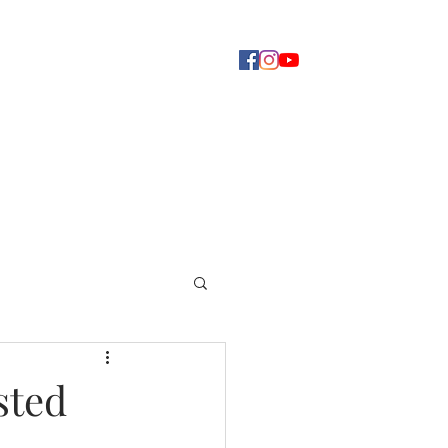
Concerti
Dove ascoltarci
Altro
sted