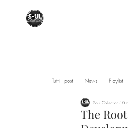
SOUL COLLECTION
Soul Food | Soul Mind
Tutti i post
News
Playlist
Soul Collection
10 
The Roots