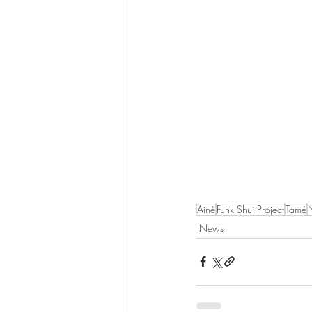
Ainè
Funk Shui Project
Tamé
News