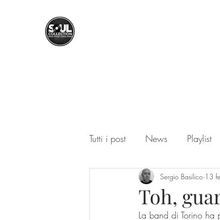
SOUL COLLECTION
Soul Food | Soul Mind
Tutti i post
News
Playlist
Sergio Basilico
13 f
Toh, guar
La band di Torino ha p