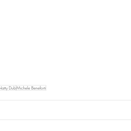
Natty Dub
Michele Beneforti