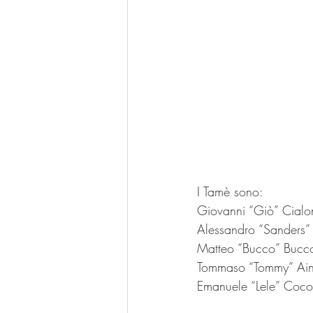
I Tamè sono:
Giovanni “Giò” Cialon
Alessandro “Sanders” F
Matteo “Bucco” Buccol
Tommaso “Tommy” Ain
Emanuele “Lele” Coco