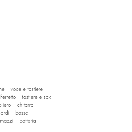
e – voce e tastiere
erretto – tastiere e sax
iero – chitarra
ardi – basso
mazzi – batteria