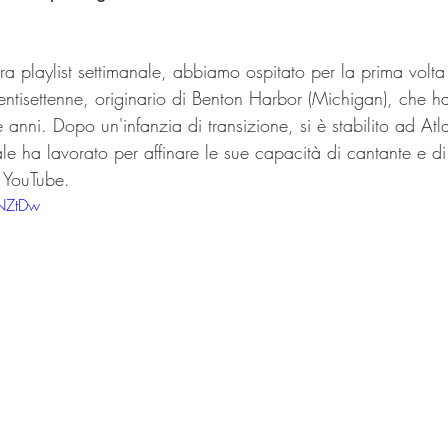
tra playlist settimanale, abbiamo ospitato per la prima volt
ntisettenne, originario di Benton Harbor (Michigan), che ha
 anni. Dopo un'infanzia di transizione, si è stabilito ad Atla
le ha lavorato per affinare le sue capacità di cantante e d
 YouTube. 
4NZtDw