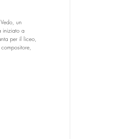
a Vedo, un 
 iniziato a 
nta per il liceo, 
i compositore, 