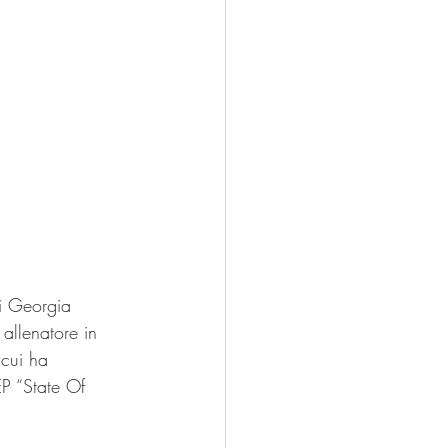
i Georgia 
allenatore in 
 cui ha 
EP “State Of 