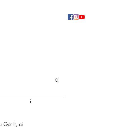
Concerti
Dove ascoltarci
Altro
 Got It, ci 