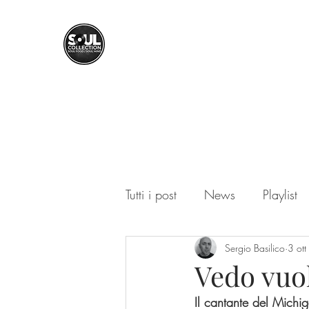
SOUL COLLECTION
Soul Food | Soul Mind
Tutti i post
News
Playlist
Sergio Basilico
3 ot
Vedo vuo
Il cantante del Michig