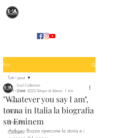
SOUL COLLECTION
Soul Food | Soul Mind
Post
Tutti i post
Soul Collection
Tutti i post
7 mar 2023
Tempo di lettura: 1 min
"Whatever you say I am",
News
torna in Italia la biografia
Playlist
su Eminem
Biografie
Anthony Bozza ripercorre la storia e i 
Concerti