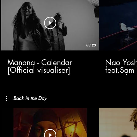
03:23
Manana - Calendar
Nao Yoshi
[Official visualiser]
feat.Sam 
(Visualize
Back in the Day