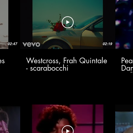
02:47
02:19
es
Westcross, Frah Quintale
Pea
- scarabocchi
Dan
(Of