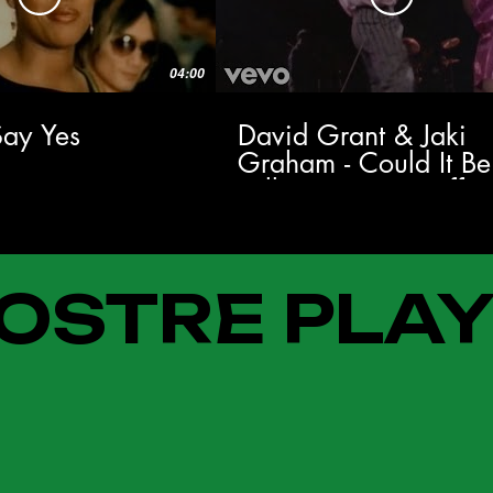
04:00
 Say Yes
David Grant & Jaki
Graham - Could It Be
Falling In Love (Offici
Music Video)
OSTRE PLAY