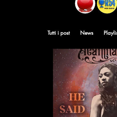
Tutti i post
News
Playli