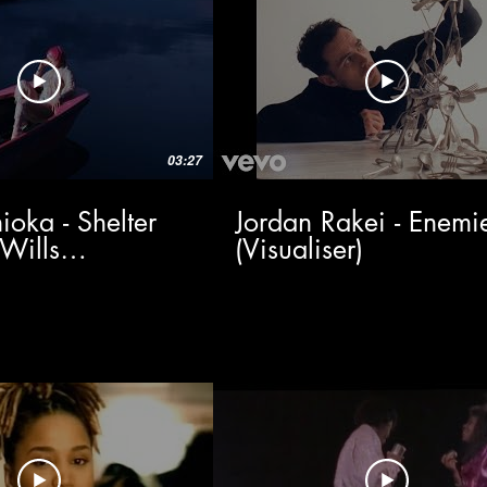
03:27
oka - Shelter
Jordan Rakei - Enemi
Wills
(Visualiser)
r)