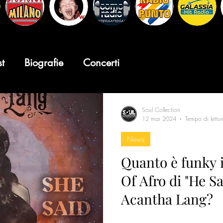
st
Biografie
Concerti
Soul Collection
12 mar 2024
Tempo di lettu
News
Quanto è funky i
Of Afro di "He Sa
Acantha Lang?