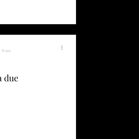
: 9 min
a due