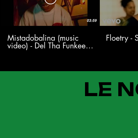
03:59
Mistadobalina (music
Floetry -
video) - Del Tha Funkee
Homosapien
LE N