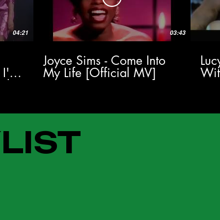
04:21
03:43
Joyce Sims - Come Into
Luc
 I'm
My Life [Official MV]
Wi
al
LIST