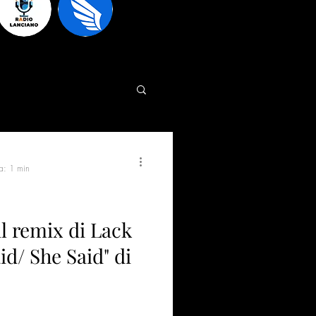
ra: 1 min
l remix di Lack
id/ She Said" di