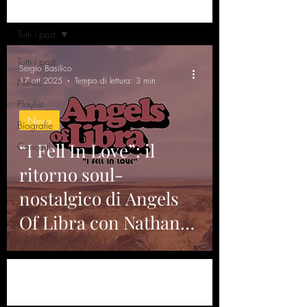
Home
Tutti i post
Tutti i post
Sergio Basilico
17 ott 2025
Tempo di lettura: 3 min
News
Playlist
News
Biografie
“I Fell In Love”: il
Concerti
ritorno soul-
nostalgico di Angels
Of Libra con Nathan
Johnston