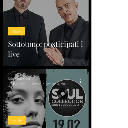
News
Sottotono: posticipati i
live
Soul Collection
19 feb 2021
Tempo di lettura: 4 min
Playlist