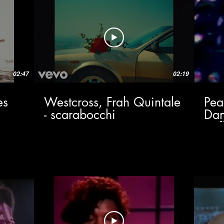
02:47
02:19
es
Westcross, Frah Quintale
Pea
- scarabocchi
Dan
(Of