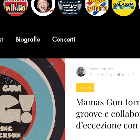
st
Biografie
Concerti
Sergio Basilico
12 feb
Tempo di lettura: 2 m
News
Mamas Gun torn
groove e collab
d’eccezione con