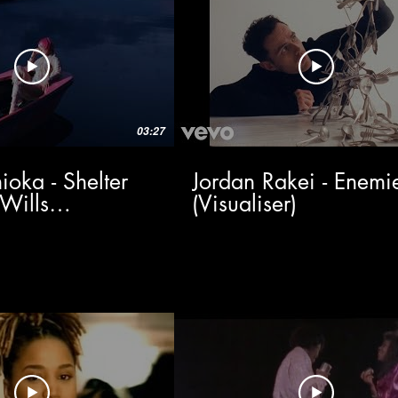
03:27
oka - Shelter
Jordan Rakei - Enemi
Wills
(Visualiser)
r)