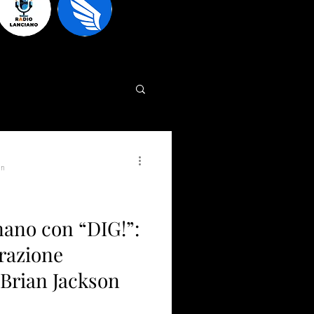
in
ano con “DIG!”:
orazione
 Brian Jackson