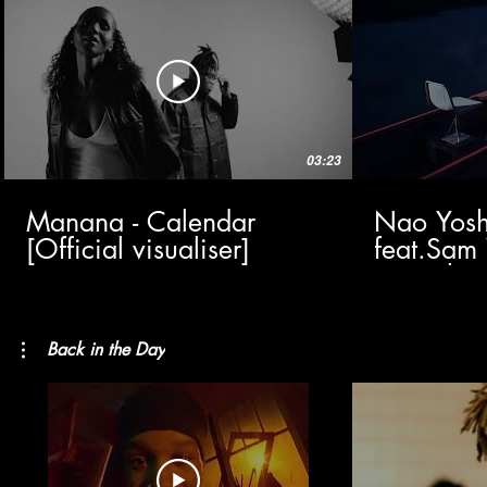
03:23
Manana - Calendar
Nao Yoshi
[Official visualiser]
feat.Sam 
(Visualize
Back in the Day