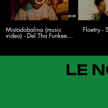
03:59
Mistadobalina (music
Floetry -
video) - Del Tha Funkee
Homosapien
LE N