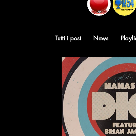
Tutti i post
News
Playli