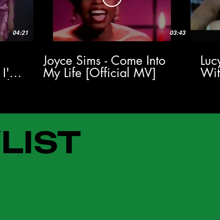
04:21
03:43
Joyce Sims - Come Into
Luc
 I'm
My Life [Official MV]
Wi
al
LIST