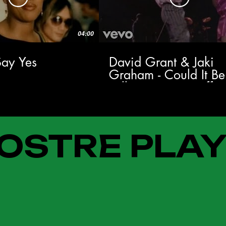
04:00
 Say Yes
David Grant & Jaki
Graham - Could It Be
Falling In Love (Offici
Music Video)
OSTRE PLAY