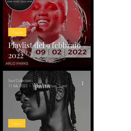
Playlist
Playlist del 9 febbraio
2022
Soul Collection
11 feb 2022
Tempo di lettura: 1 min
News