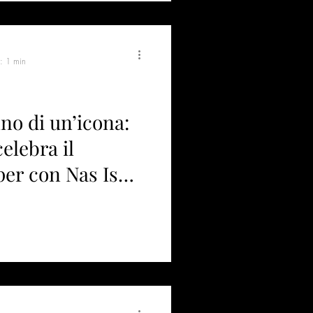
a: 1 min
no di un’icona:
elebra il
per con Nas Is