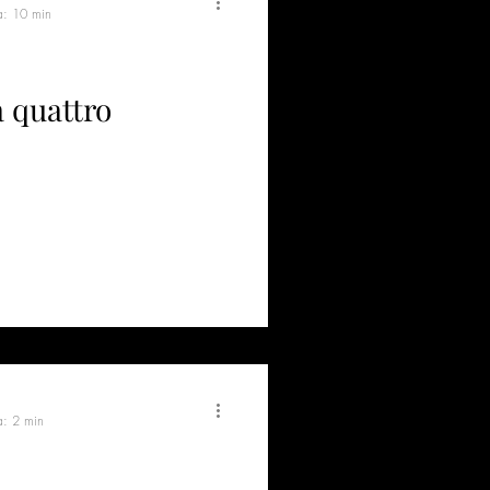
ra: 10 min
a quattro
a: 2 min