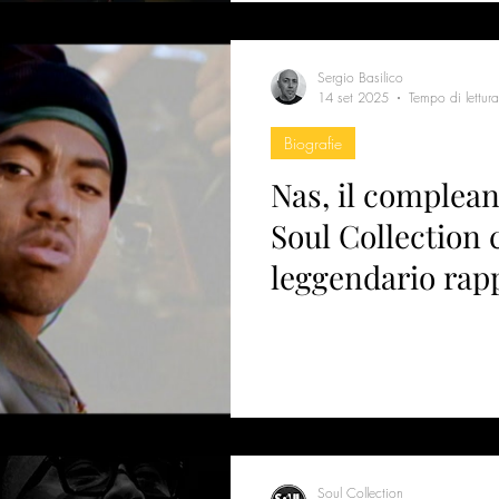
Sergio Basilico
14 set 2025
Tempo di lettur
Biografie
Nas, il complean
Soul Collection c
leggendario rap
Like
Soul Collection