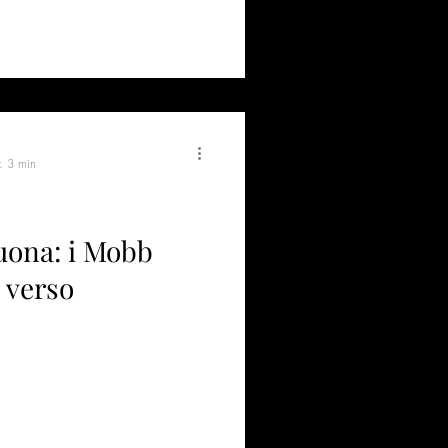
a: 3 min
suona: i Mobb
o verso