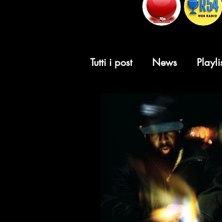
Tutti i post
News
Playli