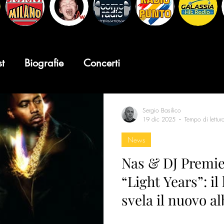
st
Biografie
Concerti
Sergio Basilico
19 dic 2025
Tempo di lettur
News
Nas & DJ Premie
“Light Years”: i
svela il nuovo 
la scena hip-ho