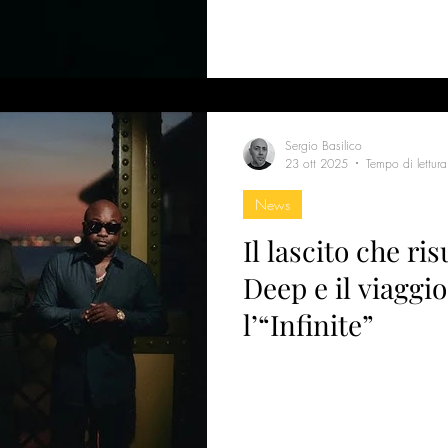
Ready”
Sergio Basilico
23 ott 2025
Tempo di lettur
News
Il lascito che ri
Deep e il viaggi
l’“Infinite”