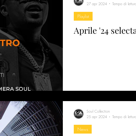
27 apr 2024
Tempo di lettu
Playlist
Aprile '24 select
Soul Collection
25 apr 2024
Tempo di lettur
News