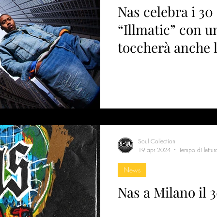
Nas celebra i 30
“Illmatic” con u
toccherà anche l’
Soul Collection
19 apr 2024
Tempo di lettur
News
Nas a Milano il 