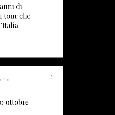
 anni di
n tour che
Italia
a: 1 min
30 ottobre