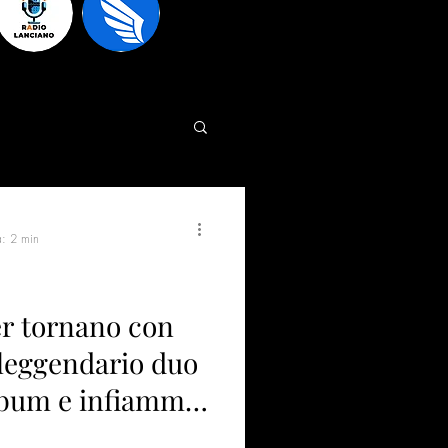
a: 2 min
r tornano con
l leggendario duo
album e infiamma
p con “GiT