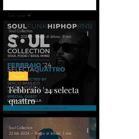
Home
Tutti i post
Tutti i post
Soul Collection
26 feb 2024
Tempo di lettura: 9 min
News
Playlist
Biografie
Concerti
Playlist
Febbraio '24 selecta
quattro
Soul Collection
22 feb 2024
Tempo di lettura: 1 min