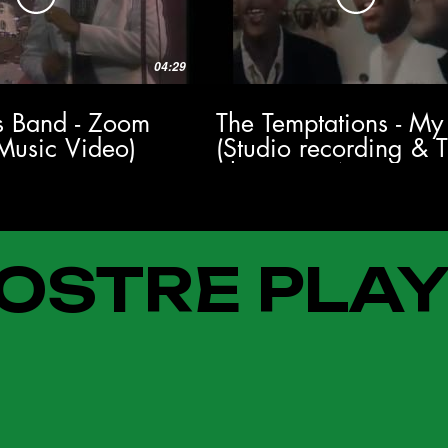
04:29
's Band - Zoom
The Temptations - My
 Music Video)
(Studio recording & 
Show 1964) HD
OSTRE PLAY