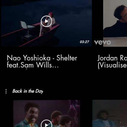
03:27
Nao Yoshioka - Shelter
Jordan Ra
feat.Sam Wills
(Visualise
(Visualizer)
Back in the Day