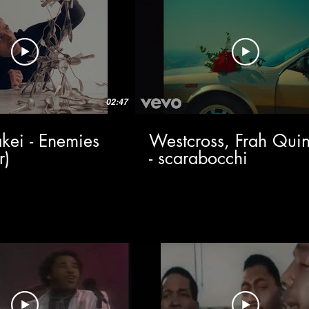
02:47
kei - Enemies
Westcross, Frah Quin
r)
- scarabocchi