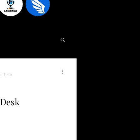
a: 1 min
 Desk