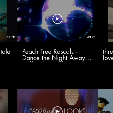
02:19
03:45
tale
Peach Tree Rascals -
thr
Dance the Night Away
lov
(Official Visualizer)