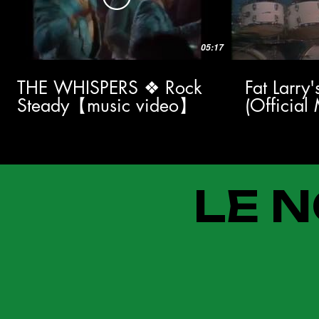
05:17
THE WHISPERS ❖ Rock
Fat Larry
Steady【music video】
(Official
LE N