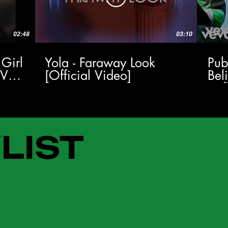
02:48
03:10
 Girl
Yola - Faraway Look
Pub
TV
[Official Video]
Bel
(Of
LIST