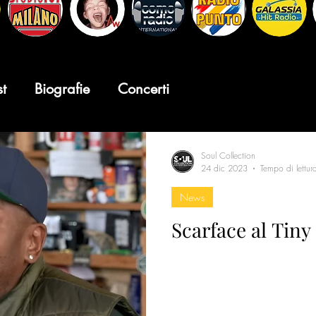
st
Biografie
Concerti
Soul Collection
24 dic 2023
Tempo di lettur
News
Scarface al Tiny