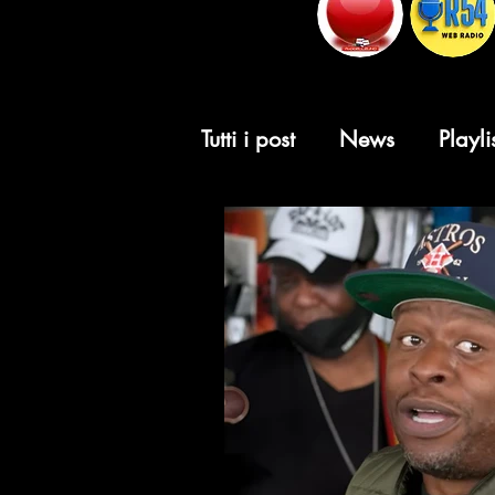
Tutti i post
News
Playli