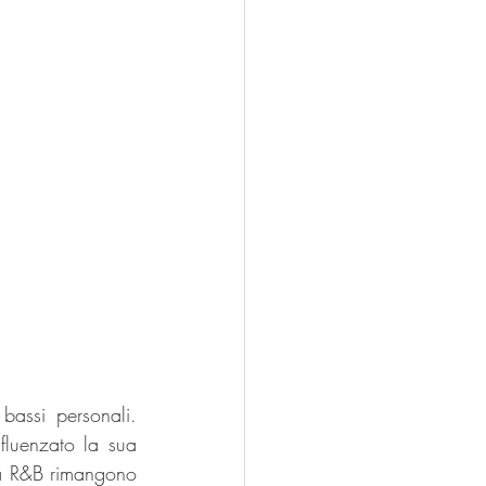
assi personali. 
fluenzato la sua 
ca R&B rimangono 