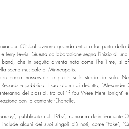
Alexander O'Neal avviene quando entra a far parte della b
e Terry Lewis. Questa collaborazione segna l'inizio di una l
 La band, che in seguito diventa nota come The Time, si a
della scena musicale di Minneapolis.
 non passa inosservato, e presto si fa strada da solo. Ne
 Records e pubblica il suo album di debutto, "Alexander 
nteranno dei classici, tra cui "If You Were Here Tonight" e 
orazione con la cantante Cherrelle.
earsay", pubblicato nel 1987, consacra definitivamente 
 include alcuni dei suoi singoli più noti, come "Fake", "Cri