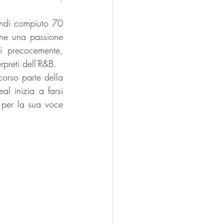
ndi compiuto 70 
ne una passione 
 precocemente, 
preti dell'R&B.
orso parte della 
l inizia a farsi 
per la sua voce 