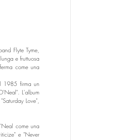
and Flyte Tyme, 
unga e fruttuosa 
fferma come una 
l 1985 firma un 
O'Neal". L'album 
"Saturday Love", 
O'Neal come una 
ticize" e "Never 