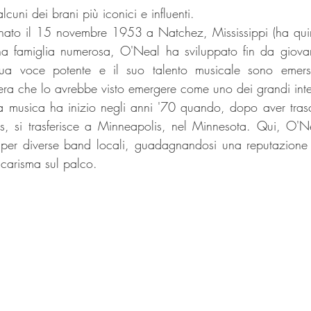
uni dei brani più iconici e influenti. 
ato il 15 novembre 1953 a Natchez, Mississippi (ha qui
una famiglia numerosa, O'Neal ha sviluppato fin da giova
ua voce potente e il suo talento musicale sono emersi
era che lo avrebbe visto emergere come uno dei grandi inter
a musica ha inizio negli anni '70 quando, dopo aver trasc
s, si trasferisce a Minneapolis, nel Minnesota. Qui, O'Nea
 per diverse band locali, guadagnandosi una reputazione 
o carisma sul palco.