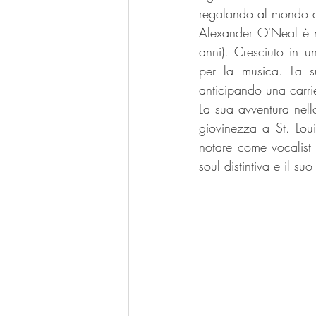
regalando al mondo alc
Alexander O'Neal è n
anni). Cresciuto in 
per la musica. La s
anticipando una carri
La sua avventura nell
giovinezza a St. Loui
notare come vocalist
soul distintiva e il su