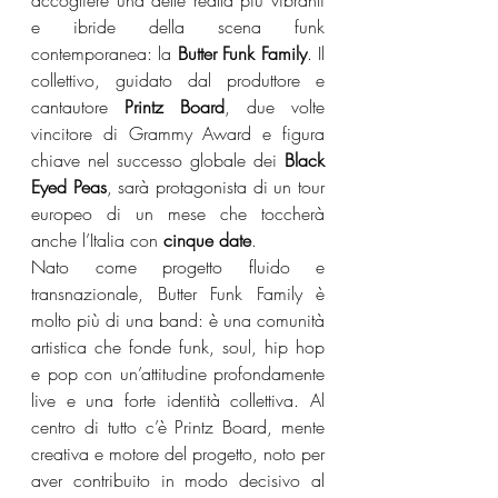
accogliere una delle realtà più vibranti 
e ibride della scena funk 
contemporanea: la 
Butter Funk Family
. Il 
collettivo, guidato dal produttore e 
cantautore 
Printz Board
, due volte 
vincitore di Grammy Award e figura 
chiave nel successo globale dei 
Black 
Eyed Peas
, sarà protagonista di un tour 
europeo di un mese che toccherà 
anche l’Italia con 
cinque date
.
Nato come progetto fluido e 
transnazionale, Butter Funk Family è 
molto più di una band: è una comunità 
artistica che fonde funk, soul, hip hop 
e pop con un’attitudine profondamente 
live e una forte identità collettiva. Al 
centro di tutto c’è Printz Board, mente 
creativa e motore del progetto, noto per 
aver contribuito in modo decisivo al 