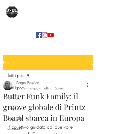
SOUL COLLECTION
Soul Food | Soul Mind
Post
Tutti i post
Sergio Basilico
Tutti i post
27 gen
Tempo di lettura: 2 min
Butter Funk Family: il
News
groove globale di Printz
Playlist
Board sbarca in Europa
Biografie
Il collettivo guidato dal due volte 
Concerti