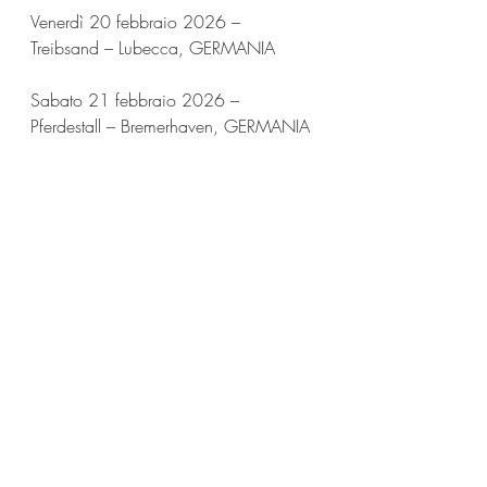
Venerdì 20 febbraio 2026 – 
Treibsand – Lubecca, GERMANIA
Sabato 21 febbraio 2026 – 
Pferdestall – Bremerhaven, GERMANIA
Lunedì 23 febbraio 2026 – 
Schlachthof – Brema, GERMANIA
Martedì 24 febbraio 2026 – Live Evil 
– Monaco di Baviera, GERMANIA
Mercoledì 25 febbraio 2026 – Zig 
Zag Club – Berlino, GERMANIA
Giovedì 26 febbraio 2026 – Bühne 
Blechwerk – Stralsund, GERMANIA