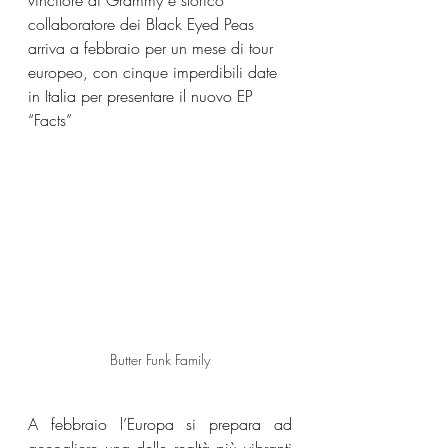
vincitore di Grammy e storico 
collaboratore dei Black Eyed Peas 
arriva a febbraio per un mese di tour 
europeo, con cinque imperdibili date 
in Italia per presentare il nuovo EP 
“Facts”
Butter Funk Family
A febbraio l’Europa si prepara ad 