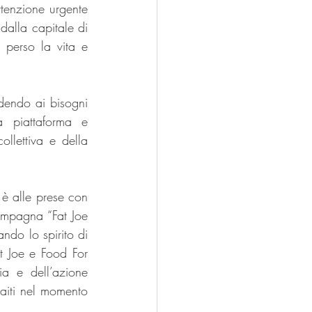
ttenzione urgente 
alla capitale di 
 perso la vita e 
ndendo ai bisogni 
 piattaforma e 
llettiva e della 
 è alle prese con 
campagna “Fat Joe 
ndo lo spirito di 
t Joe e Food For 
a e dell’azione 
Haiti nel momento 