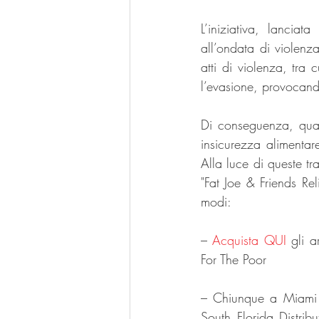
L’iniziativa, lancia
all’ondata di violenz
atti di violenza, tra 
l’evasione, provocand
Di conseguenza, quasi 
insicurezza alimentare
Alla luce di queste t
"Fat Joe & Friends Reli
modi:
– 
Acquista QUI
gli a
For The Poor
– Chiunque a Miami pu
South Florida Distri