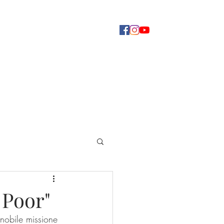
Concerti
Dove ascoltarci
Altro
 Poor"
 nobile missione 