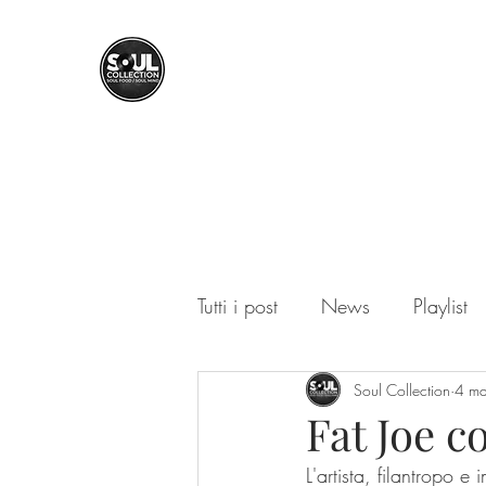
SOUL COLLECTION
Soul Food | Soul Mind
Tutti i post
News
Playlist
Soul Collection
4 m
Fat Joe c
L'artista, filantropo 