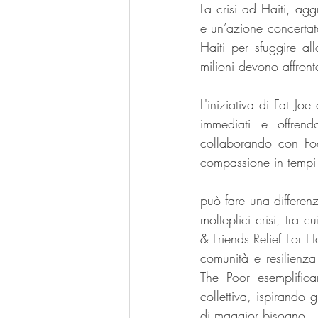
La crisi ad Haiti, agg
e un’azione concertat
Haiti per sfuggire al
milioni devono affron
L'iniziativa di Fat Jo
immediati e offrend
collaborando con Food
compassione in tempi 
può fare una differenz
molteplici crisi, tra c
& Friends Relief For H
comunità e resilienza 
The Poor esemplifica
collettiva, ispirando 
di maggior bisogno.