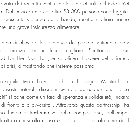
ravata dai recenti eventi e dalle sfide attuali, richiede un’a
a. Dall'inizio di marzo, oltre 53.000 persone sono fuggite d
la crescente violenza delle bande, mentre migliaia hanno
tare una grave insicurezza alimentare.
e cerca di alleviare le sofferenze del popolo haitiano rispo
o speranza per un futuro migliore. Sfruttando la sua
 For The Poor, Fat Joe sottolinea il potere dell’azione co
di crisi, dimostrando che insieme possiamo
a significativa nella vita di chi è nel bisogno. Mentre Haiti
ui disastri naturali, disordini civili e sfide economiche, la 
aiti” si pone come un faro di speranza e solidarietà, incarna
di fronte alle avversità . Attraverso questa partnership, Fa
no l’impatto trasformativo della compassione, dell’empati
gli altri a unirsi alla causa e sostenere la popolazione di 