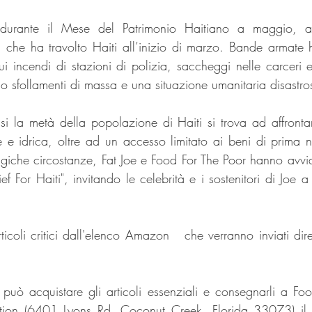
ta durante il Mese del Patrimonio Haitiano a maggio, arr
a che ha travolto Haiti all’inizio di marzo. Bande armate 
cui incendi di stazioni di polizia, saccheggi nelle carceri e 
o sfollamenti di massa e una situazione umanitaria disastro
la metà della popolazione di Haiti si trova ad affrontare li
 e idrica, oltre ad un accesso limitato ai beni di prima nec
ragiche circostanze, Fat Joe e Food For The Poor hanno avv
ef For Haiti", invitando le celebrità e i sostenitori di Joe a c
rticoli critici dall'elenco Amazon   che verranno inviati di
ò acquistare gli articoli essenziali e consegnarli a Foo
bution (6401 Lyons Rd. Coconut Creek, Florida 33073) il 