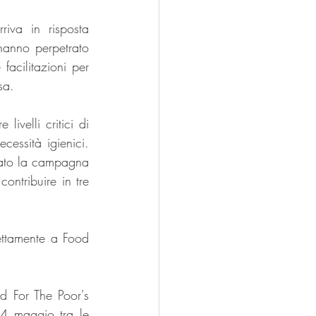
iva in risposta 
hanno perpetrato 
facilitazioni per 
sa.
velli critici di 
essità igienici. 
iato la campagna 
ontribuire in tre 
rettamente a Food 
d For The Poor's 
4 maggio tra le 