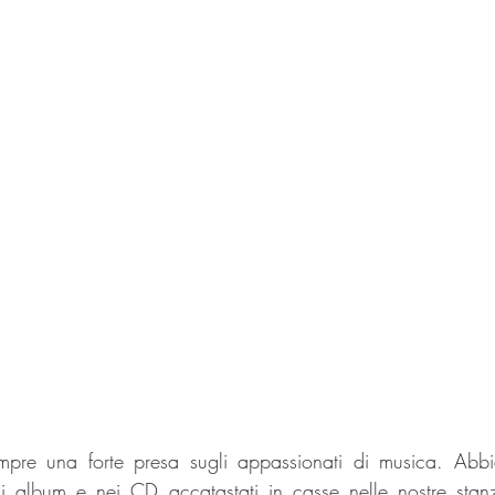
mpre una forte presa sugli appassionati di musica. Abbia
i album e nei CD accatastati in casse nelle nostre stanz