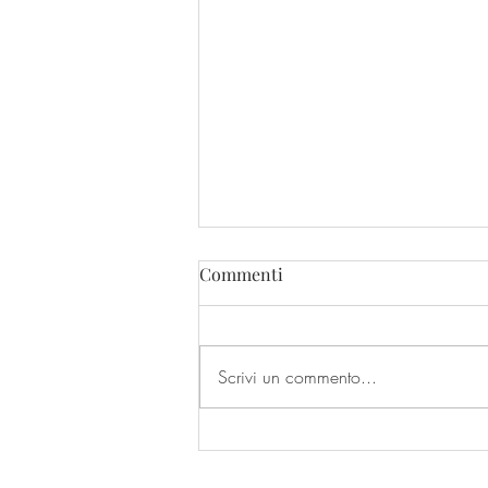
Commenti
Scrivi un commento...
Masego firma il suo brano più
intimo con “Breathe”