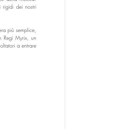
igidi dei nostri 
era più semplice, 
n Regi Myrix, un 
tatori a entrare 