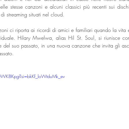
le stesse canzoni e alcuni classici più recenti sui dischi r
 di streaming situati nel cloud.
oni ci riporta ai ricordi di amici e familiari quando la vita 
viduale. Hilary Mwelwa, alias Hil St. Soul, si riunisce co
e del suo passato, in una nuova canzone che invita gli ascol
assato.
rQWK8Kpg?si=bkKf_loWtduMk_ev