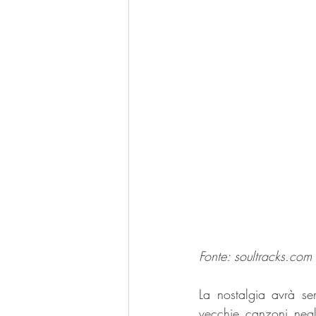
Fonte: 
soultracks.com
La nostalgia avrà se
vecchie canzoni negl