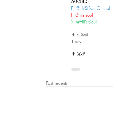
Social:
F: @HilStSoulOfficial
I: @hilstsoul
X: @HilStSoul
Hil St. Soul
News
Post recenti