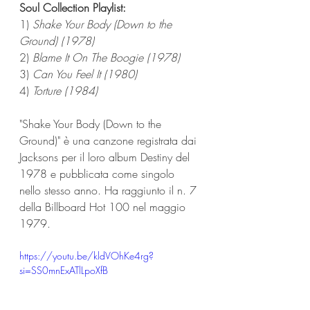
Soul Collection Playlist:
1) 
Shake Your Body (Down to the 
Ground) (1978)
2) 
Blame It On The Boogie (1978)
3) 
Can You Feel It (1980)
4) 
Torture (1984)
"Shake Your Body (Down to the 
Ground)" è una canzone registrata dai 
Jacksons per il loro album Destiny del 
1978 e pubblicata come singolo 
nello stesso anno. Ha raggiunto il n. 7 
della Billboard Hot 100 nel maggio 
1979.
https://youtu.be/kldVOhKe4rg?
si=SS0mnExATlLpoXfB