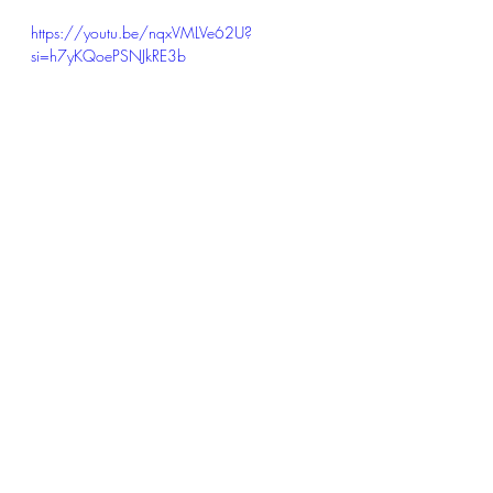
https://youtu.be/nqxVMLVe62U?
si=h7yKQoePSNJkRE3b
Can You Feel It è una canzone 
pubblicata nel settembre 1980 come 
terzo singolo dell'album Triumph. Il 
brano è cantato in duetto da Michael 
e Randy Jackson. 
https://youtu.be/lrKZNqIR2U0?
si=E3mZJyAoqTPRpZov