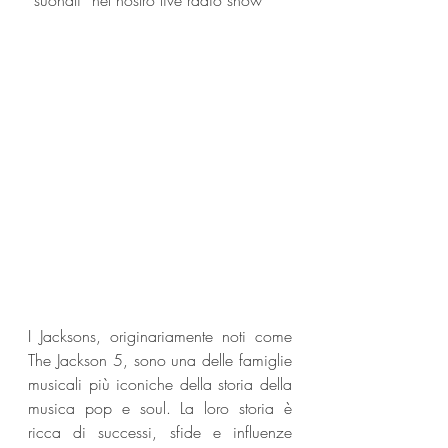
“suonati” nel nostro live radio show
I Jacksons, originariamente noti come 
The Jackson 5, sono una delle famiglie 
musicali più iconiche della storia della 
musica pop e soul. La loro storia è 
ricca di successi, sfide e influenze 