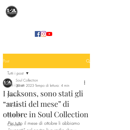
SOUL COLLECTION
Soul Food | Soul Mind
Post
Tutti i post
Soul Collection
Tutti i post
30 ott 2023
Tempo di lettura: 4 min
I Jacksons, sono stati gli
News
“artisti del mese” di
Playlist
ottobre in Soul Collection
Biografie
Per tutto il mese di ottobre li abbiamo 
Concerti