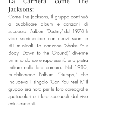
La Carriera come The 
Jacksons:
Come The Jacksons, il gruppo continuò 
a pubblicare album e canzoni di 
successo. L'album "Destiny" del 1978 li 
vide sperimentare con nuovi suoni e 
stili musicali. La canzone "Shake Your 
Body (Down to the Ground)" divenne 
un inno dance e rappresentò una pietra 
miliare nella loro carriera. Nel 1980, 
pubblicarono l'album "Triumph," che 
includeva il singolo "Can You Feel It." Il 
gruppo era noto per le loro coreografie 
spettacolari e i loro spettacoli dal vivo 
entusiasmanti.