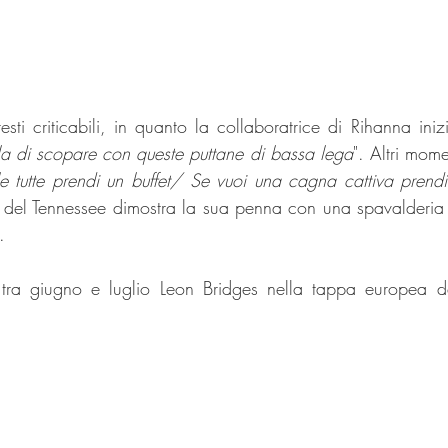
testi criticabili, in quanto la collaboratrice di Rihanna ini
la di scopare con queste puttane di bassa lega
". Altri mome
e tutte prendi un buffet/ Se vuoi una cagna cattiva prend
te del Tennessee dimostra la sua penna con una spavalderia 
.
tra giugno e luglio Leon Bridges nella tappa europea d