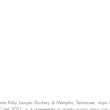
ente Kirby Lauryen Dockery di Memphis, Tennessee, dopo l
s
” del 2021, si è ripresentata in questo nuovo anno con tr