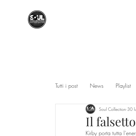
SOUL COLLECTION
Soul Food | Soul Mind
Tutti i post
News
Playlist
Soul Collection
30 
Il falset
Kirby porta tutta l'en