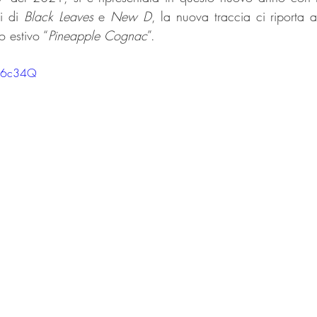
i di 
Black Leaves
 e 
New D
, la nuova traccia ci riporta a
o estivo “
Pineapple Cognac
”.
j26c34Q