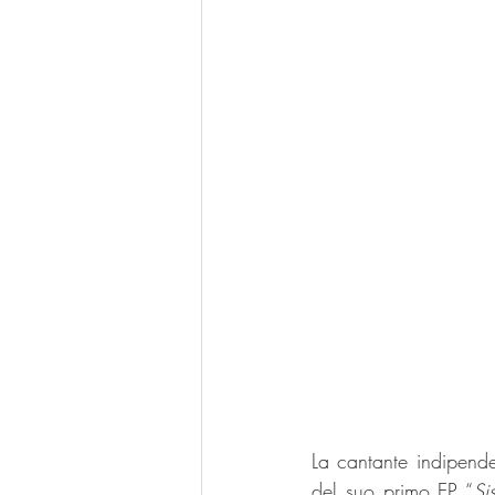
La cantante indipend
del suo primo EP “
Si