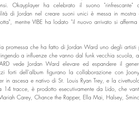
nsi. Okayplayer ha celebrato il suono "rinfrescante" d
bilità di Jordan nel creare suoni unici è messa in mostra
tta", mentre VIBE ha lodato "il nuovo arrivato si afferm
promessa che ha fatto di Jordan Ward uno degli artisti pi
tingendo a influenze che vanno dal funk vecchia scuola, al 
ARD vede Jordan Ward elevare ed espandere il genere 
zzi forti dell'album figurano la collaborazione con Joon
 in ascesa e nativo di St. Louis Ryan Trey, e la civettu
 14 tracce, è prodotto esecutivamente da Lido, che vanta
ariah Carey, Chance the Rapper, Ella Mai, Halsey, Smino 