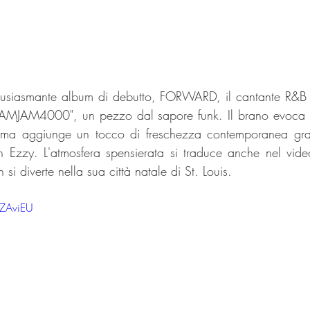
ntusiasmante album di debutto, FORWARD, il cantante R&B
"FAMJAM4000", un pezzo dal sapore funk. Il brano evoca il
ma aggiunge un tocco di freschezza contemporanea grazi
 Ezzy. L'atmosfera spensierata si traduce anche nel video
si diverte nella sua città natale di St. Louis.
0ZAviEU