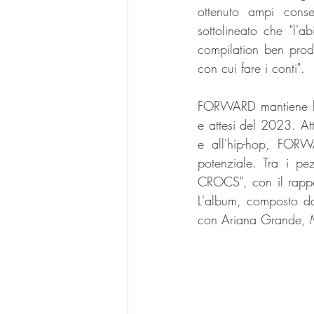
ottenuto ampi conse
sottolineato che "l'a
compilation ben prodo
con cui fare i conti".
FORWARD mantiene la 
e attesi del 2023. At
e all'hip-hop, FORW
potenziale. Tra i pe
CROCS", con il rapper
L'album, composto da
con Ariana Grande, M