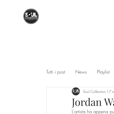
SOUL COLLECTION
Soul Food | Soul Mind
Tutti i post
News
Playlist
Soul Collection
17 
Jordan Wa
L'artista ha appena p