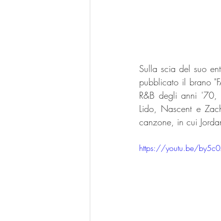
Sulla scia del suo e
pubblicato il brano 
R&B degli anni '70, 
Lido, Nascent e Zach
canzone, in cui Jordan 
https://youtu.be/by5c