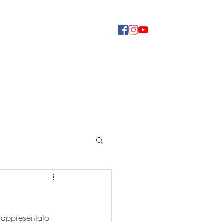
Concerti
Dove ascoltarci
Altro
rappresentato 