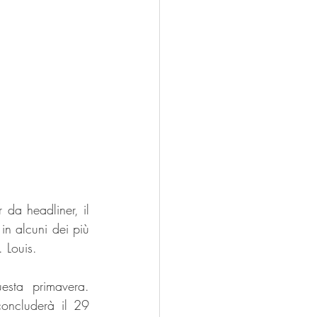
da headliner, il 
n alcuni dei più 
. Louis.
sta primavera. 
oncluderà il 29 