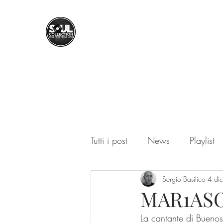
SOUL COLLECTION
Soul Food | Soul Mind
Tutti i post
News
Playlist
Sergio Basilico
4 di
MAR1ASOL
La cantante di Buenos