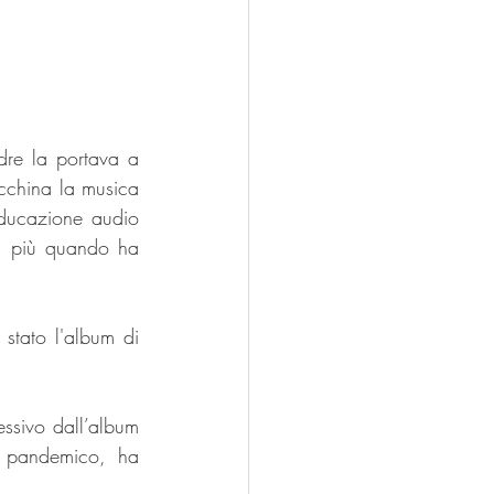
re la portava a 
china la musica 
ducazione audio 
i più quando ha 
stato l'album di 
 contenente sei brani, seguito l’anno successivo dall’album 
 pandemico, ha 