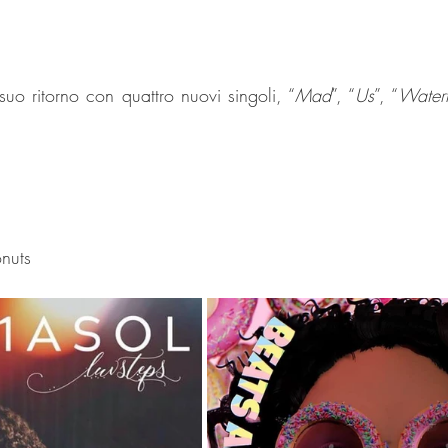
suo ritorno con quattro nuovi singoli, “
Mad
”, “
Us
”, “
Waterf
nuts