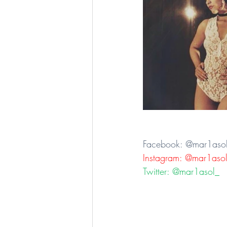
Facebook: @mar1aso
Instagram: @mar1aso
Twitter: @mar1asol_