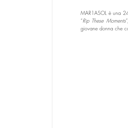
MAR1ASOL è una 24en
“
Rip These Moments
”
giovane donna che con