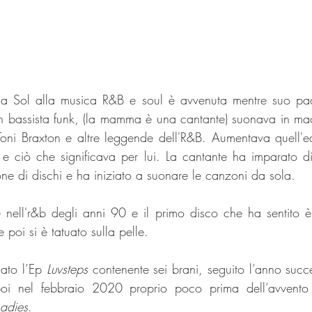
ria Sol alla musica R&B e soul è avvenuta mentre suo pad
n bassista funk, (la mamma è una cantante) suonava in mac
Toni Braxton e altre leggende dell'R&B. Aumentava quell'e
e ciò che significava per lui. La cantante ha imparato d
one di dischi e ha iniziato a suonare le canzoni da sola.
 nell'r&b degli anni 90 e il primo disco che ha sentito è 
 poi si è tatuato sulla pelle.
ato l’Ep 
Luvsteps
poi nel febbraio 2020 proprio poco prima dell’avvento
Ladies
.