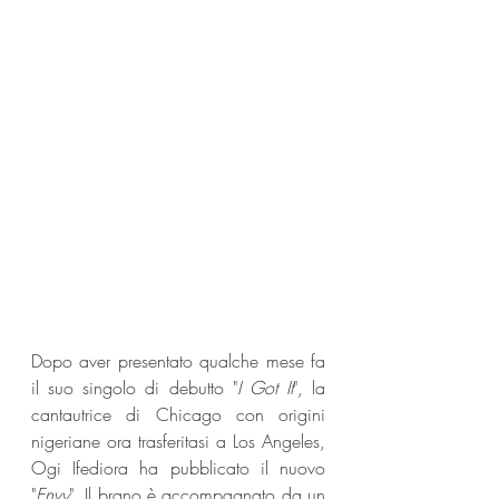
Dopo aver presentato qualche mese fa 
il suo singolo di debutto "
I Got It
", la 
cantautrice di Chicago con origini 
nigeriane ora trasferitasi a Los Angeles, 
Ogi Ifediora ha pubblicato il nuovo 
"
Envy
". Il brano è accompagnato da un 