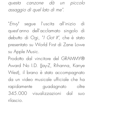
questa canzone dà un piccolo 
assaggio di quel lato di me"
.
"
Envy
" segue l'uscita all'inizio di 
quest'anno dell'acclamato singolo di 
debutto di Ogi, "
I Got It"
, che è stato 
presentato su World First di Zane Lowe 
su Apple Music. 
Prodotto dal vincitore del GRAMMY® 
Award No I.D. (Jay-Z, Rihanna, Kanye 
West), il brano è stato accompagnato 
da un video musicale ufficiale che ha 
rapidamente guadagnato oltre 
345.000 visualizzazioni dal suo 
rilascio.