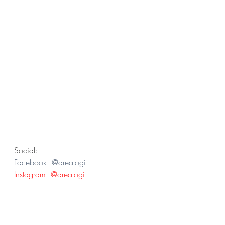
Social:
Facebook: @arealogi
Instagram: @arealogi
Twitter: @ogy_ifediora
Ogi
News