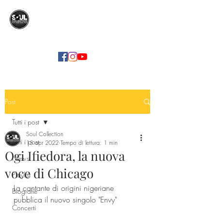
SOUL COLLECTION
Soul Food | Soul Mind
Post
Tutti i post
Soul Collection
Tutti i post
15 apr 2022
Tempo di lettura: 1 min
Ogi Ifiedora, la nuova
News
voce di Chicago
Playlist
La cantante di origini nigeriane 
Biografie
pubblica il nuovo singolo "Envy"
Concerti