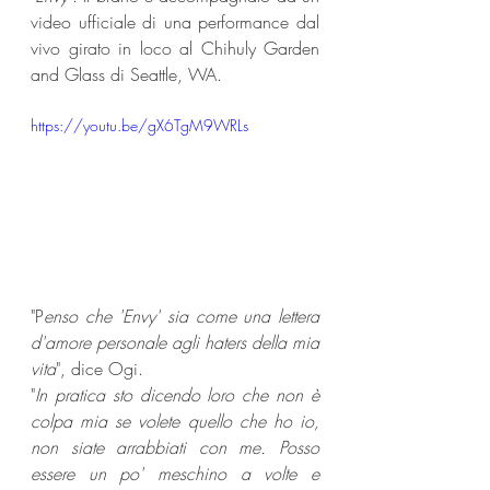
video ufficiale di una performance dal 
vivo girato in loco al Chihuly Garden 
and Glass di Seattle, WA.
https://youtu.be/gX6TgM9WRLs
"P
enso che 'Envy' sia come una lettera 
d'amore personale agli haters della mia 
vita
", dice Ogi. 
"
In pratica sto dicendo loro che non è 
colpa mia se volete quello che ho io, 
non siate arrabbiati con me. Posso 
essere un po' meschino a volte e 