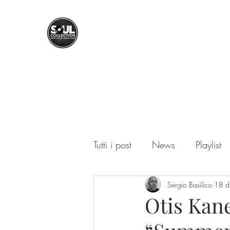
SOUL COLLECTION
Soul Food | Soul Mind
Tutti i post
News
Playlist
Sergio Basilico
18 d
Otis Kan