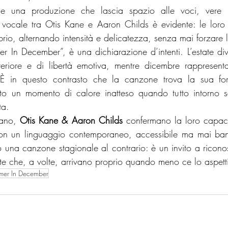
i e una produzione che lascia spazio alle voci, vere p
vocale tra Otis Kane e Aaron Childs è evidente: le loro in
brio, alternando intensità e delicatezza, senza mai forzare l
mer In December”, è una dichiarazione d’intenti. L’estate di
eriore e di libertà emotiva, mentre dicembre rappresenta
. È in questo contrasto che la canzone trova la sua fo
to un momento di calore inatteso quando tutto intorno 
ta.
ano, 
Otis Kane & Aaron Childs
 confermano la loro capaci
con un linguaggio contemporaneo, accessibile ma mai ban
una canzone stagionale al contrario: è un invito a riconos
ate che, a volte, arrivano proprio quando meno ce lo aspet
er In December