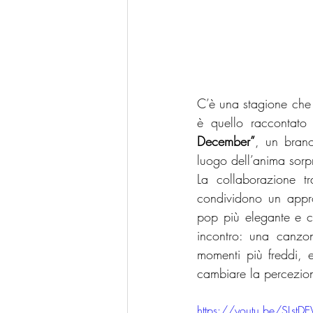
C’è una stagione che 
è quello raccontato
December”
, un brano
luogo dell’anima sor
La collaborazione t
condividono un appro
pop più elegante e c
incontro: una canzo
momenti più freddi, 
cambiare la percezio
https://youtu.be/SLst