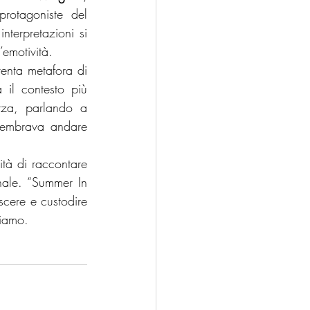
rotagoniste del 
terpretazioni si 
’emotività.
venta metafora di 
 il contesto più 
rza, parlando a 
sembrava andare 
tà di raccontare 
ale. “Summer In 
cere e custodire 
tiamo.