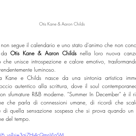
Otis Kane & Aaron Childs
non segue il calendario e uno stato d’animo che non cono
 da 
Otis Kane & Aaron Childs
 nella loro nuova can
 che unisce introspezione e calore emotivo, trasformando 
prendentemente luminoso.
ra Kane e Childs nasce da una sintonia artistica immed
ccio autentico alla scrittura, dove il soul contemporaneo
on sfumature R&B moderne. “Summer In December” è il risu
ne che parla di connessioni umane, di ricordi che scal
e di quella sensazione sospesa che si prova quando un 
ne del tempo.
DEV6_ys?si=3ai7Hj4cQmnVLqSM