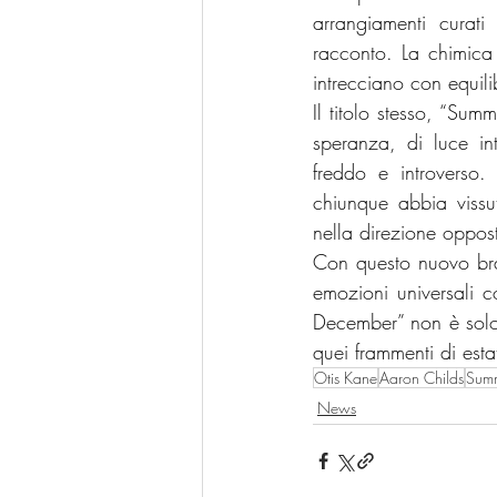
arrangiamenti curat
racconto. La chimica 
intrecciano con equili
Il titolo stesso, “Sum
speranza, di luce int
freddo e introverso
chiunque abbia vissu
nella direzione oppos
Con questo nuovo br
emozioni universali 
December” non è solo 
quei frammenti di est
Otis Kane
Aaron Childs
Summ
News