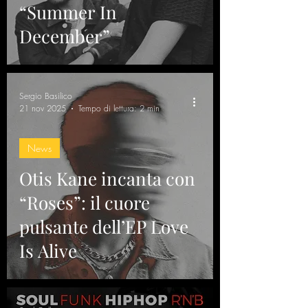
“Summer In
December”
Sergio Basilico
21 nov 2025
Tempo di lettura: 2 min
News
Otis Kane incanta con
“Roses”: il cuore
pulsante dell’EP Love
Is Alive