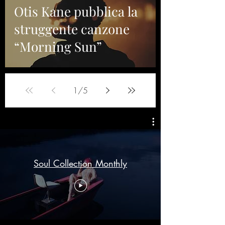
Otis Kane pubblica la
struggente canzone
“Morning Sun”
1
/
5
Soul Collection Monthly