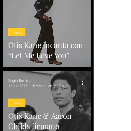
News
Otis Kane incanta con
“Let Me Love You”
Sergio Basilico
18 dic 2025
Tempo di lettura: 2 min
News
Otis Kane & Aaron
Childs firmano