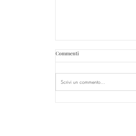
Commenti
Scrivi un commento...
Masego firma il suo brano più
intimo con “Breathe”