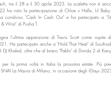
ach, tra il 28 e il 30 aprile 2023. La scaletta non è ancora
2 ha visto la partecipazione di Chloe x Halle, Lil Baby e a
 ha condiviso "Cash In Cash Out" e ha partecipato a "S
 & Wrist" di Pusha T.
gna l'ultima apparizione di Travis Scott come ospite d
021. Ha partecipato anche a "Hold That Heat" di Southsid
 di DJ Khaled, oltre che al brano "Pablo" di Donda 2 di Kan
rà per la prima volta in Italia la prossima estate. Più pre
 SNAI La Maura di Milano, in occasione degli I-Days 202