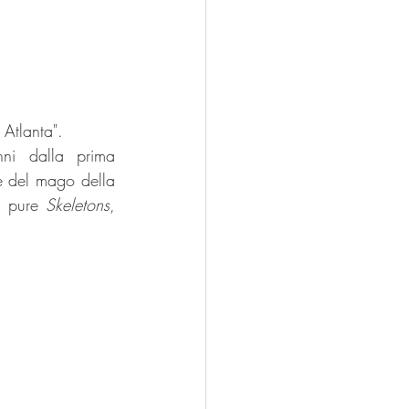
Atlanta". 
ni dalla prima 
 del mago della 
i pure 
Skeletons
, 