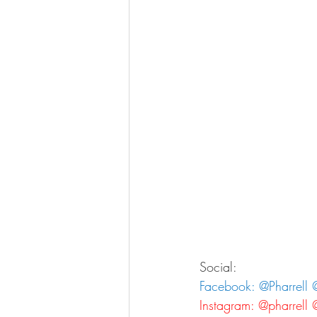
Social:
Facebook: @Pharrell @
Instagram: @pharrell @