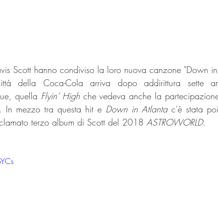
ravis Scott hanno condiviso la loro nuova canzone "Down in 
ttà della Coca-Cola arriva dopo addirittura sette an
due, quella 
Flyin’ High
 che vedeva anche la partecipazione
. In mezzo tra questa hit e 
Down in Atlanta
 c’è stata po
acclamato terzo album di Scott del 2018 
ASTROWORLD
. 
gBYCs