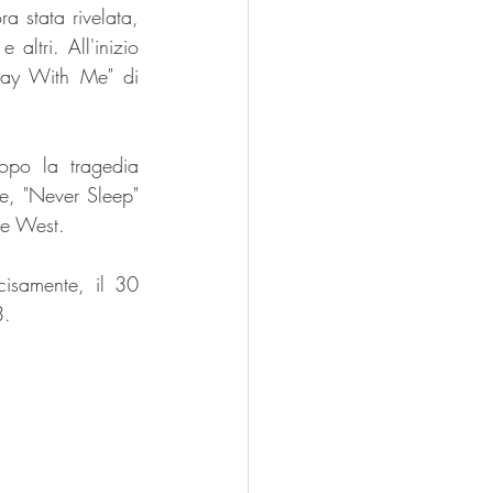
 stata rivelata, 
ltri. All'inizio 
tay With Me" di 
opo la tragedia 
e, "Never Sleep" 
ye West.
cisamente, il 30 
3.