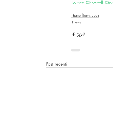
Twitter: @Pharrell @trv
Pharrell
Travis Scott
News
Post recenti