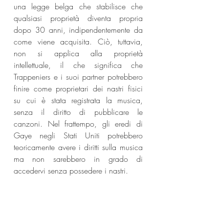
una legge belga che stabilisce che 
qualsiasi proprietà diventa propria 
dopo 30 anni, indipendentemente da 
come viene acquisita. Ciò, tuttavia, 
non si applica alla proprietà 
intellettuale, il che significa che 
Trappeniers e i suoi partner potrebbero 
finire come proprietari dei nastri fisici 
su cui è stata registrata la musica, 
senza il diritto di pubblicare le 
canzoni. Nel frattempo, gli eredi di 
Gaye negli Stati Uniti potrebbero 
teoricamente avere i diritti sulla musica 
ma non sarebbero in grado di 
accedervi senza possedere i nastri.
Alex Trappeniers ritiene quindi che sia 
necessario trovare un compromesso: 
“Penso che ne trarremo beneficio 