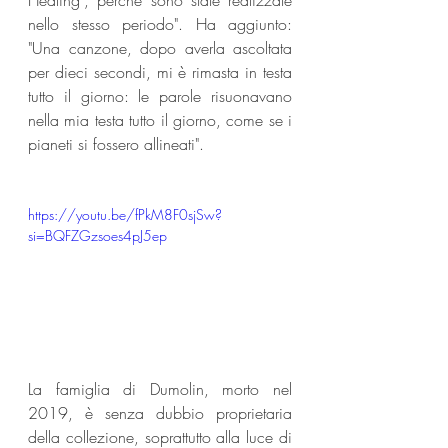
Healing', perché sono state realizzate 
nello stesso periodo". Ha aggiunto: 
"Una canzone, dopo averla ascoltata 
per dieci secondi, mi è rimasta in testa 
tutto il giorno: le parole risuonavano 
nella mia testa tutto il giorno, come se i 
pianeti si fossero allineati".
https://youtu.be/fPkM8F0sjSw?
si=BQFZGzsoes4pJ5ep
La famiglia di Dumolin, morto nel 
2019, è senza dubbio proprietaria 
della collezione, soprattutto alla luce di 