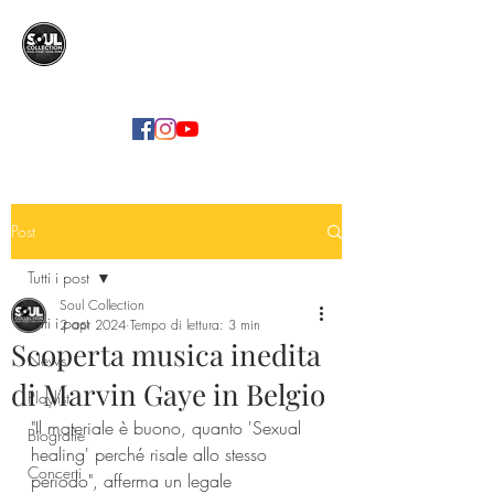
SOUL COLLECTION
Soul Food | Soul Mind
Post
Tutti i post
Soul Collection
Tutti i post
2 apr 2024
Tempo di lettura: 3 min
Scoperta musica inedita
News
di Marvin Gaye in Belgio
Playlist
"Il materiale è buono, quanto 'Sexual 
Biografie
healing' perché risale allo stesso 
Concerti
periodo", afferma un legale