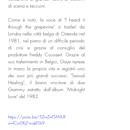
di scena e taccuini.
Come è noto, la voce di "I heard it 
through the grapevine" si trasferì da 
Londra nella città belga di Ostenda nel 
1981, nel pieno di un difficile periodo 
di crisi e grazie al consiglio del 
produttore Freddy Cousaert. Grazie al 
suo traferimento in Belgio, Gaye riprese 
in mano la propria vita e registrò uno 
dei suoi più grandi successi, "Sexual 
Healing", il brano vincitore di due 
Grammy estratto dall'album "Midnight 
Love" del 1982.
https://youtu.be/5ZnrZnFSlWU?
si=lCsv0Xj2-wqkFSk9