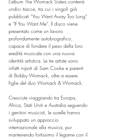
L’album The Womack Sisters conterrà 
undici tracce, tra cui i singoli già 
pubblicati “You Went Away Too Long” 
e “If You Want Me”. Il disco viene 
presentato come un lavoro 
profondamente autobiografico, 
capace di fondere il peso della loro 
eredità musicale con una nuova 
identità artistica. Le tre artiste sono 
infatti nipoti di Sam Cooke e parenti 
di Bobby Womack, oltre a essere 
figlie del duo Womack & Womack.
Cresciute viaggiando tra Europa, 
Africa, Stati Uniti e Australia seguendo 
i genitori musicisti, le sorelle hanno 
sviluppato un approccio 
internazionale alla musica, pur 
mantenendo fortissimo il legame con il 