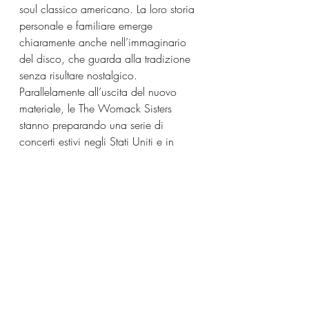
soul classico americano. La loro storia 
personale e familiare emerge 
chiaramente anche nell’immaginario 
del disco, che guarda alla tradizione 
senza risultare nostalgico.
Parallelamente all’uscita del nuovo 
materiale, le The Womack Sisters 
stanno preparando una serie di 
concerti estivi negli Stati Uniti e in 
Europa, inclusa la partecipazione al 
Cross The Tracks Festival di Londra e 
alcune date insieme ai Thee Sacred 
Souls. Il giorno di uscita dell’album, 
inoltre, il trio si esibirà all’Hollywood 
Bowl in uno speciale concerto con Al 
Green.
Daptone Records
The Womack Sisters
Chauffeur
News