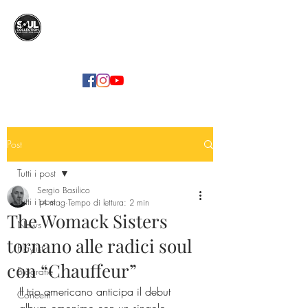
SOUL COLLECTION
Soul Food | Soul Mind
Post
Tutti i post
Sergio Basilico
Tutti i post
14 mag
Tempo di lettura: 2 min
The Womack Sisters
News
tornano alle radici soul
Playlist
con “Chauffeur”
Biografie
Il trio americano anticipa il debut 
Concerti