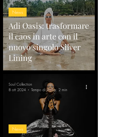
News
Adi Oasis: trasformare
il caos in arte con il
nuovo singolo Silver
Lining
Soul Collection
8 ott 2024
Tempo di lettura: 2 min
News