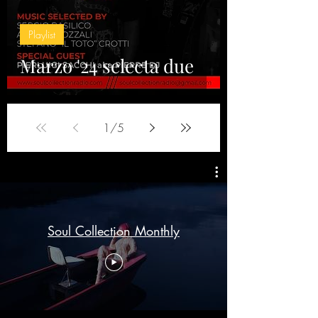
Playlist
Marzo '24 selecta due
1
/
5
Soul Collection Monthly