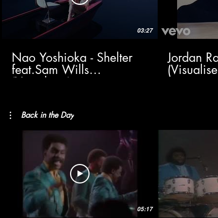
03:27
Nao Yoshioka - Shelter
Jordan Ra
feat.Sam Wills
(Visualise
(Visualizer)
Back in the Day
05:17