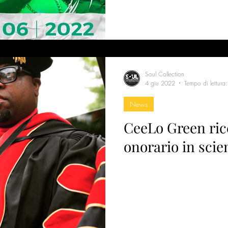
Soul Collection
4 giu 2022
Tempo di lettura
News
CeeLo Green ric
onorario in sci