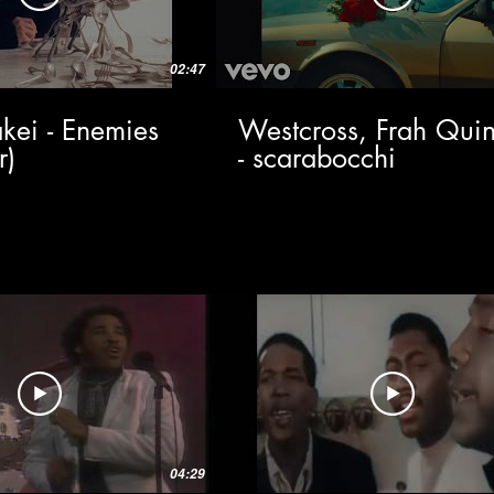
02:47
kei - Enemies
Westcross, Frah Quin
r)
- scarabocchi
04:29