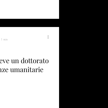
: 1 min
eve un dottorato
enze umanitarie