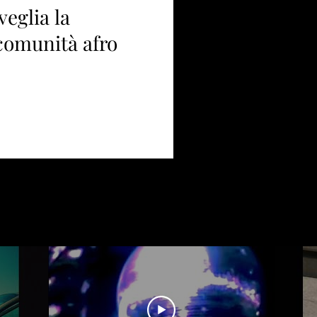
eglia la
comunità afro