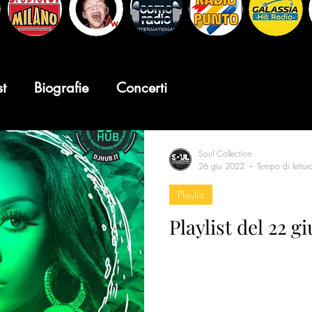
st
Biografie
Concerti
Soul Collection
26 giu 2022
Tempo di lettur
Playlist
Playlist del 22 g