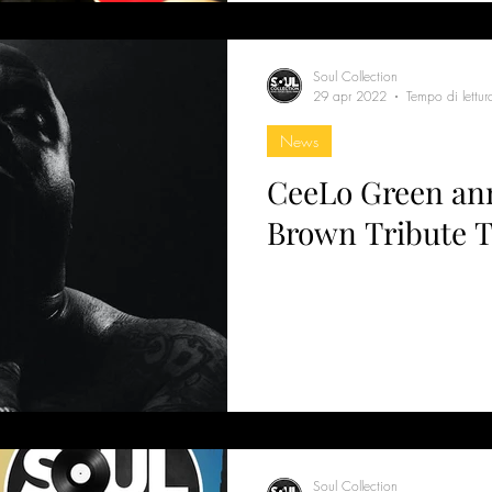
Soul Collection
29 apr 2022
Tempo di lettur
News
CeeLo Green ann
Brown Tribute 
Soul Collection