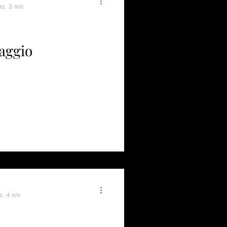
ra: 5 min
maggio
a: 4 min