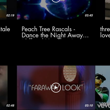
02:19
03:45
tale
Peach Tree Rascals -
thr
Dance the Night Away
lov
(Official Visualizer)
02:48
03:10