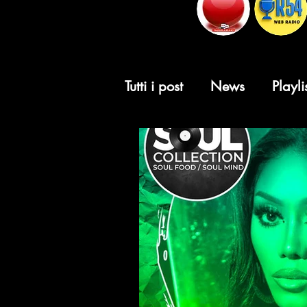
Tutti i post
News
Playli