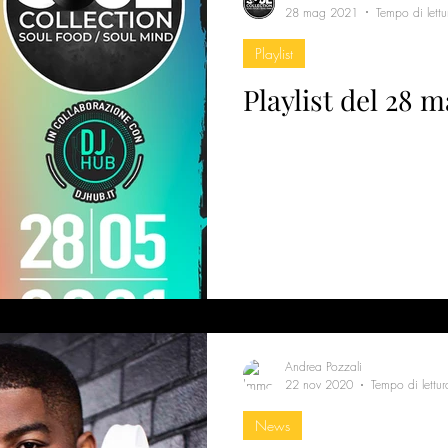
28 mag 2021
Tempo di lettu
Playlist
Playlist del 28 
Andrea Pozzali
22 nov 2020
Tempo di lettur
News