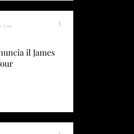
a: 2 min
uncia il James
Tour