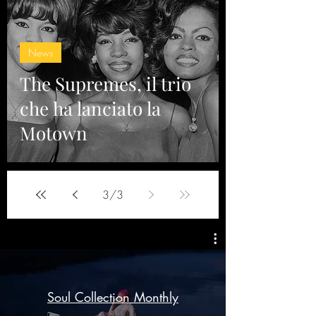
News
The Supremes, il trio
che ha lanciato la
Motown
3
/
3
Soul Collection Monthly