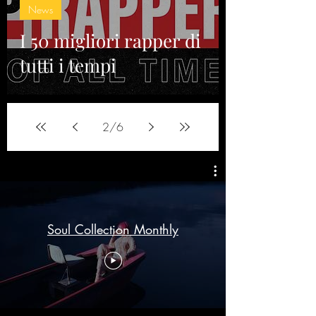
News
I 50 migliori rapper di
tutti i tempi
2
/
6
Soul Collection Monthly