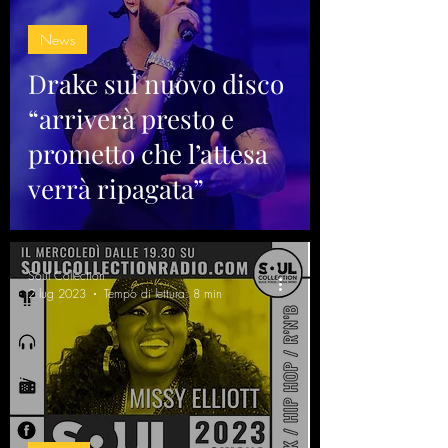
News
Drake sul nuovo disco
“arriverà presto e
prometto che l’attesa
verrà ripagata”
Soul Collection
2 lug 2023
Tempo di lettura: 8 min