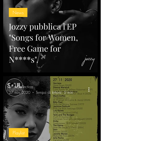
News
Jozzy pubblica l'EP
"Songs for Women,
Free Game for
N****s".
Soul Collection
27 nov 2020
Tempo di lettura: 5 min
Playlist