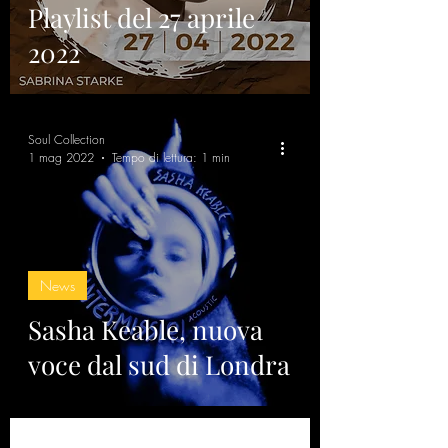
Playlist del 27 aprile
2022
Soul Collection
1 mag 2022
Tempo di lettura: 1 min
News
Sasha Keable, nuova
voce dal sud di Londra