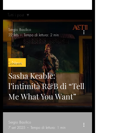
Home
Tutti i post
Tutti i post
Sergio Basilico
22 feb
Tempo di lettura: 2 min
News
Playlist
Biografie
News
Concerti
Sasha Keable:
l’intimità R&B di “Tell
Me What You Want”
Sergio Basilico
7 set 2025
Tempo di lettura: 1 min