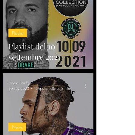
Playlist
Playlist del 10
settembre 2021
Sergio Basilico
30 nov 2020
Tempo di lettura: 3 min
News