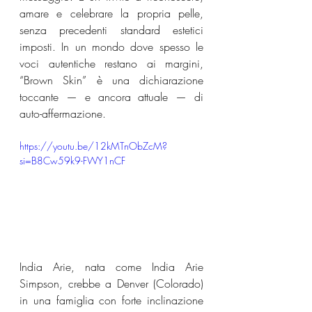
amare e celebrare la propria pelle, 
senza precedenti standard estetici 
imposti. In un mondo dove spesso le 
voci autentiche restano ai margini, 
“Brown Skin” è una dichiarazione 
toccante — e ancora attuale — di 
auto-affermazione.
https://youtu.be/12kMTnObZcM?
si=B8Cw59k9-FWY1nCF
India Arie, nata come India Arie 
Simpson, crebbe a Denver (Colorado) 
in una famiglia con forte inclinazione 