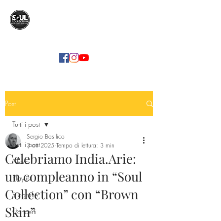
SOUL COLLECTION
Soul Food | Soul Mind
Post
Tutti i post
Sergio Basilico
Tutti i post
3 ott 2025
Tempo di lettura: 3 min
Celebriamo India.Arie:
News
un compleanno in “Soul
Playlist
Collection” con “Brown
Biografie
Skin”
Concerti