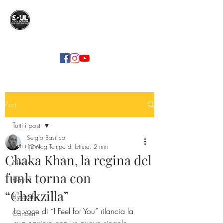
SOUL COLLECTION
Soul Food | Soul Mind
Post
Tutti i post
Sergio Basilico
Tutti i post
12 mag
Tempo di lettura: 2 min
Chaka Khan, la regina del
News
funk torna con
Playlist
“Chakzilla”
Biografie
La voce di “I Feel for You” rilancia la 
Concerti