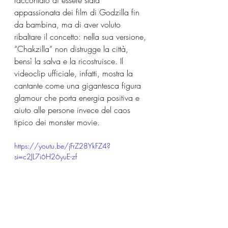
raccontato di essere stata 
appassionata dei film di Godzilla fin 
da bambina, ma di aver voluto 
ribaltare il concetto: nella sua versione, 
“Chakzilla” non distrugge la città, 
bensì la salva e la ricostruisce. Il 
videoclip ufficiale, infatti, mostra la 
cantante come una gigantesca figura 
glamour che porta energia positiva e 
aiuto alle persone invece del caos 
tipico dei monster movie.
https://youtu.be/jFrZ28YkFZ4?
si=c2JL7i6H26yuE-zf