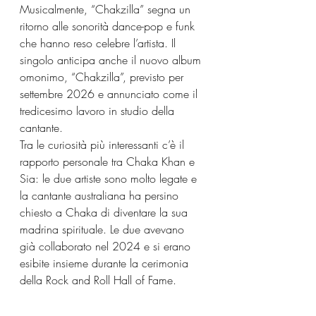
Musicalmente, “Chakzilla” segna un 
ritorno alle sonorità dance-pop e funk 
che hanno reso celebre l’artista. Il 
singolo anticipa anche il nuovo album 
omonimo, “Chakzilla”, previsto per 
settembre 2026 e annunciato come il 
tredicesimo lavoro in studio della 
cantante.
Tra le curiosità più interessanti c’è il 
rapporto personale tra Chaka Khan e 
Sia: le due artiste sono molto legate e 
la cantante australiana ha persino 
chiesto a Chaka di diventare la sua 
madrina spirituale. Le due avevano 
già collaborato nel 2024 e si erano 
esibite insieme durante la cerimonia 
della Rock and Roll Hall of Fame.
Nonostante oltre mezzo secolo di 
carriera, Chaka Khan continua a 