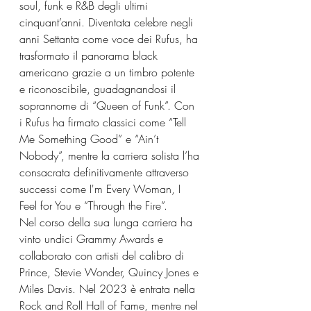
soul, funk e R&B degli ultimi 
cinquant’anni. Diventata celebre negli 
anni Settanta come voce dei Rufus, ha 
trasformato il panorama black 
americano grazie a un timbro potente 
e riconoscibile, guadagnandosi il 
soprannome di “Queen of Funk”. Con 
i Rufus ha firmato classici come “Tell 
Me Something Good” e “Ain’t 
Nobody”, mentre la carriera solista l’ha 
consacrata definitivamente attraverso 
successi come I'm Every Woman, I 
Feel for You e “Through the Fire”.
Nel corso della sua lunga carriera ha 
vinto undici Grammy Awards e 
collaborato con artisti del calibro di 
Prince, Stevie Wonder, Quincy Jones e 
Miles Davis. Nel 2023 è entrata nella 
Rock and Roll Hall of Fame, mentre nel 