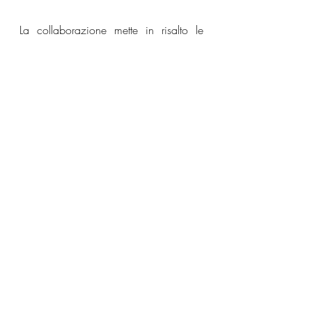
La collaborazione mette in risalto le 
qualità vocali di Luck e la capacità 
espressiva di Jordan Hawkins, creando 
un equilibrio tra profondità emotiva e 
armonie avvolgenti.
Jordan Hawkins
Luck
Healing Water
News
Post recenti
Mostra tutti