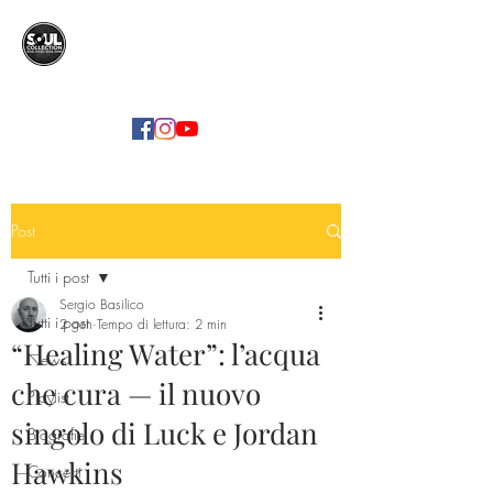
SOUL COLLECTION
Soul Food | Soul Mind
Post
Tutti i post
Sergio Basilico
Tutti i post
2 gen
Tempo di lettura: 2 min
“Healing Water”: l’acqua
News
che cura — il nuovo
Playlist
singolo di Luck e Jordan
Biografie
Hawkins
Concerti