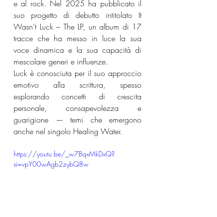
e al rock. Nel 2025 ha pubblicato il 
suo progetto di debutto intitolato It 
Wasn’t Luck – The LP, un album di 17 
tracce che ha messo in luce la sua 
voce dinamica e la sua capacità di 
mescolare generi e influenze.
Luck è conosciuta per il suo approccio 
emotivo alla scrittura, spesso 
esplorando concetti di crescita 
personale, consapevolezza e 
guarigione — temi che emergono 
anche nel singolo Healing Water.
https://youtu.be/_w7BqxMkDxQ?
si=vpY00wAgb2zybQ8w