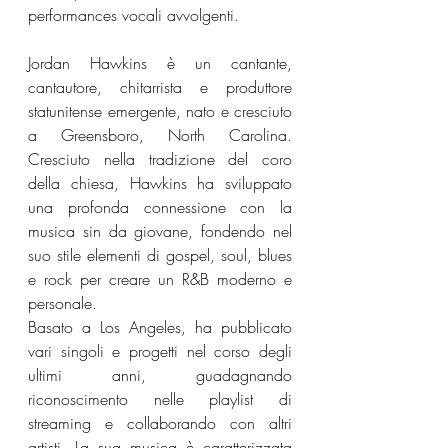
performances vocali avvolgenti.
Jordan Hawkins è un cantante, 
cantautore, chitarrista e produttore 
statunitense emergente, nato e cresciuto 
a Greensboro, North Carolina. 
Cresciuto nella tradizione del coro 
della chiesa, Hawkins ha sviluppato 
una profonda connessione con la 
musica sin da giovane, fondendo nel 
suo stile elementi di gospel, soul, blues 
e rock per creare un R&B moderno e 
personale.
Basato a Los Angeles, ha pubblicato 
vari singoli e progetti nel corso degli 
ultimi anni, guadagnando 
riconoscimento nelle playlist di 
streaming e collaborando con altri 
artisti. La sua musica è caratterizzata 