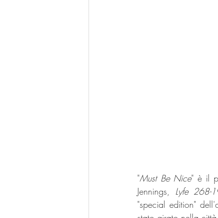
"
Must Be Nice
" è il 
Jennings, 
Lyfe 268-
"special edition" del
stato girato nella citt