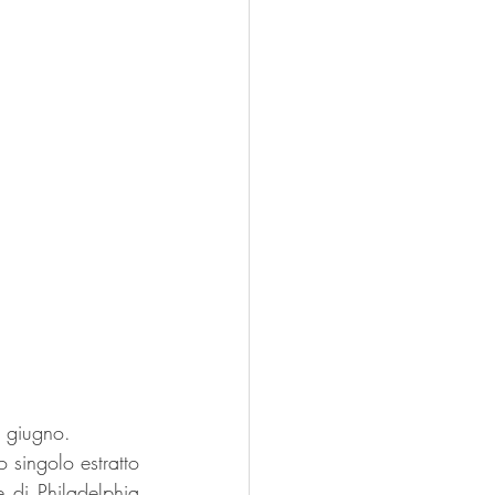
i giugno.
singolo estratto 
 di Philadelphia 