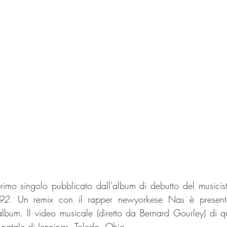
primo singolo pubblicato dall'album di debutto del musicis
192
. Un remix con il rapper newyorkese Nas è presente 
l'album. Il video musicale (diretto da Bernard Gourley) di 
à natale di Jennings, Toledo, Ohio.