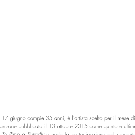
 17 giugno compie 35 anni, è l’artista scelto per il mese d
anzone pubblicata il 13 ottobre 2015 come quinto e ultimo 
 
To Pimp a Butterfly
 e vede la partecipazione del cantante