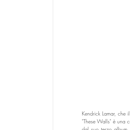
Kendrick Lamar, che il
"These Walls" è una c
dal suo terzo album,