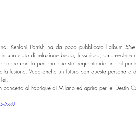
nd, Kehlani Parrish ha da poco pubblicato l’album 
Blu
a in uno stato di relazione beata, lussuriosa, amorevole e 
 calore con la persona che sta frequentando fino al punto
lla fusione. Vede anche un futuro con questa persona e desi
lei. 
n concerto al Fabrique di Milano ed aprirà per lei Destin C
B5yXxxU