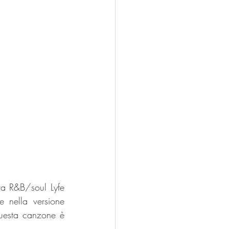
ta R&B/soul Lyfe 
nella versione 
questa canzone è 