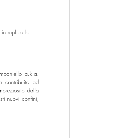
in replica la 
paniello a.k.a. 
a contribuito ad 
mpreziosito dalla 
i nuovi confini, 