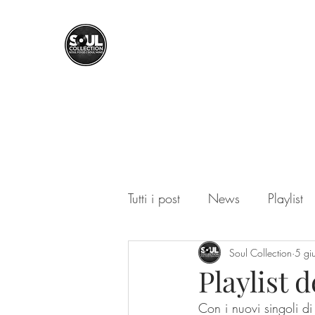
SOUL COLLECTION
Soul Food | Soul Mind
Tutti i post
News
Playlist
Soul Collection
5 gi
Playlist 
Con i nuovi singoli d