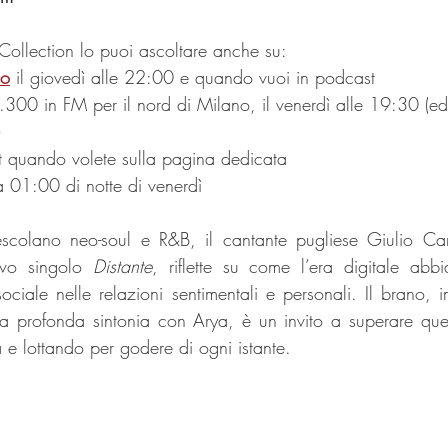
 Collection lo puoi ascoltare anche su:
io
 il giovedì alle 22:00 e quando vuoi in podcast
.300 in FM per il nord di Milano, il venerdì alle 19:30 (ed 
)
t quando volete sulla pagina dedicata
a 01:00 di notte di venerdì
colano neo-soul e R&B, il cantante pugliese Giulio Cam
vo singolo 
Distante
, riflette su come l’era digitale abbi
ociale nelle relazioni sentimentali e personali. Il brano, i
a profonda sintonia con Arya, è un invito a superare quest
tà e lottando per godere di ogni istante. 