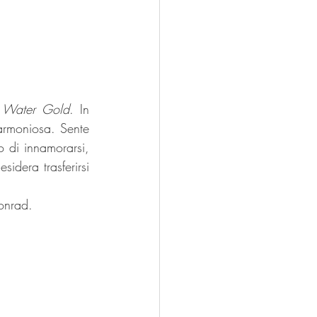
e Water Gold
. In 
armoniosa. Sente 
 di innamorarsi, 
dera trasferirsi 
onrad.