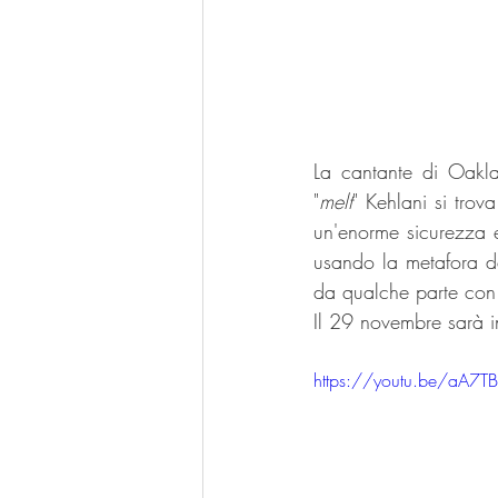
La cantante di Oakla
"
melt
" Kehlani si trov
un'enorme sicurezza e
usando la metafora de
da qualche parte con 
Il 29 novembre sarà i
https://youtu.be/aA7T