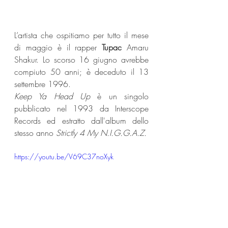
L’artista che ospitiamo per tutto il mese 
di maggio è il rapper 
Tupac 
Amaru 
Shakur. Lo scorso 16 giugno avrebbe 
compiuto 50 anni; è deceduto il 13 
settembre 1996.
Keep Ya Head Up 
è un singolo 
pubblicato nel 1993 da Interscope 
Records ed estratto dall'album dello 
stesso anno
 Strictly 4 My N.I.G.G.A.Z. 
https://youtu.be/V69C37noXyk