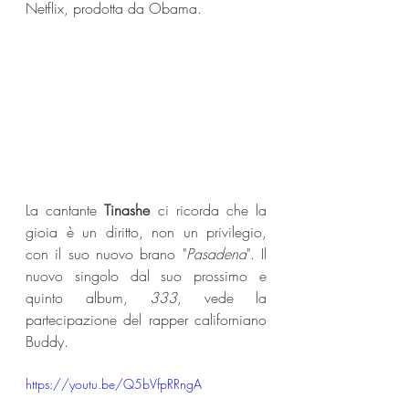
Netflix, prodotta da Obama.
La cantante 
Tinashe
 ci ricorda che la 
gioia è un diritto, non un privilegio, 
con il suo nuovo brano "
Pasadena
". Il 
nuovo singolo dal suo prossimo e 
quinto album, 
333
, vede la 
partecipazione del rapper californiano 
Buddy.
https://youtu.be/Q5bVfpRRngA