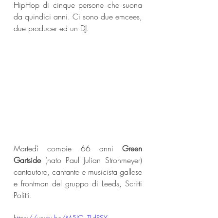
HipHop di cinque persone che suona 
da quindici anni. Ci sono due emcees, 
due producer ed un DJ.
Martedì compie 66 anni 
Green 
Gartside
 (nato Paul Julian Strohmeyer) 
cantautore, cantante e musicista gallese 
e frontman del gruppo di Leeds, Scritti 
Politti.
https://youtu.be/M5JG_TLdPSY