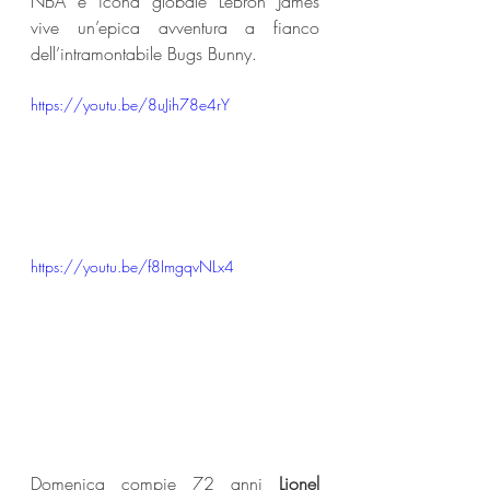
NBA e icona globale LeBron James 
vive un’epica avventura a fianco 
dell’intramontabile Bugs Bunny.
https://youtu.be/8uJih78e4rY
https://youtu.be/f8ImgqvNLx4
Domenica compie 72 anni 
Lionel 