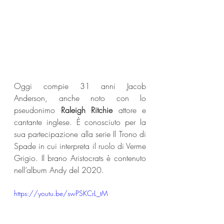
Oggi compie 31 anni Jacob 
Anderson, anche noto con lo 
pseudonimo 
Raleigh Ritchie
 attore e 
cantante inglese. È conosciuto per la 
sua partecipazione alla serie Il Trono di 
Spade in cui interpreta il ruolo di Verme 
Grigio. Il brano Aristocrats è contenuto 
nell’album Andy del 2020.
https://youtu.be/swPSKCrL_tM