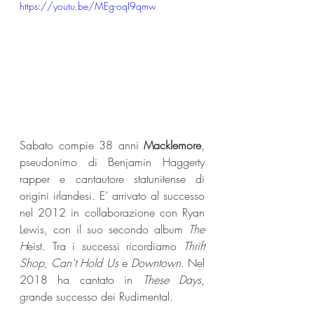
https://youtu.be/MEg-oqI9qmw
Sabato compie 38 anni 
Macklemore
, 
pseudonimo di Benjamin Haggerty 
rapper e cantautore statunitense di 
origini irlandesi. E’ arrivato al successo 
nel 2012 in collaborazione con Ryan 
Lewis, con il suo secondo album 
The 
H
eist. Tra i successi ricordiamo 
Thrift 
Shop, Can't Hold Us
 e 
Downtown
. Nel 
2018 ha cantato in 
These Days
, 
grande successo dei Rudimental.