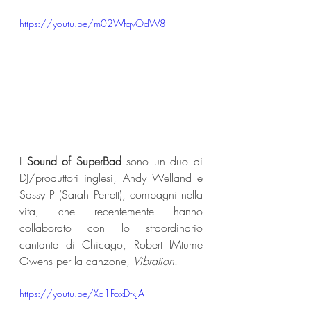
https://youtu.be/m02WfqvOdW8
I 
Sound of SuperBad
 sono un duo di 
DJ/produttori inglesi, Andy Welland e 
Sassy P (Sarah Perrett), compagni nella 
vita, che recentemente hanno 
collaborato con lo straordinario 
cantante di Chicago, Robert IMtume 
Owens per la canzone, 
Vibration
.
https://youtu.be/Xa1FoxDfkJA