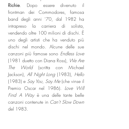
Richie
. Dopo essere divenuto il 
frontman dei Commodores, famosa 
band degli anni '70, dal 1982 ha 
intrapreso la carriera di solista, 
vendendo oltre 100 milioni di dischi. È 
uno degli artisti che ha venduto più 
dischi nel mondo. Alcune delle sue 
canzoni più famose sono 
Endless Love
(1981 duetto con Diana Ross), 
We Are 
The World
 (scritta con Michael 
Jackson), 
All Night Long
 (1983), 
Hello
(1983) e 
Say You, Say Me
 (che vinse il 
Premio Oscar nel 1986). 
Love Will 
Find A Way
 è una delle tante belle 
canzoni contenute in 
Can’t Slow Down
del 1983.