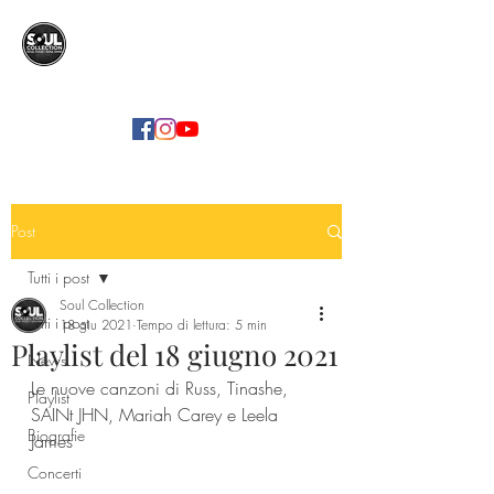
SOUL COLLECTION
Soul Food | Soul Mind
Post
Tutti i post
Soul Collection
Tutti i post
18 giu 2021
Tempo di lettura: 5 min
Playlist del 18 giugno 2021
News
Le nuove canzoni di Russ, Tinashe, 
Playlist
SAINt JHN, Mariah Carey e Leela 
Biografie
James
Concerti