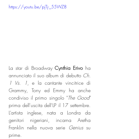
https://youtu.be/pjTj-_55WZ8
La star di Broadway 
Cynthia Erivo
 ha 
annunciato il suo album di debutto 
Ch. 
1 Vs. 1
, e la cantante vincitrice di 
Grammy, Tony ed Emmy ha anche 
condiviso il primo singolo "
The Good
" 
prima dell'uscita dell'LP il 17 settembre. 
L’artista inglese, nata a Londra da 
genitori nigeriani, incarna Aretha 
Franklin nella nuova serie 
Genius
 su 
prime.