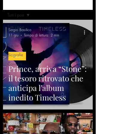
Home
Tutti i post
Tutti i post
Sergio Basilico
11 giu
Tempo di lettura: 2 min
News
Playlist
Biografie
News
Concerti
Prince, arriva “Stone”:
il tesoro ritrovato che
anticipa l’album
inedito Timeless
Soul Collection
10 giu
Tempo di lettura: 1 min