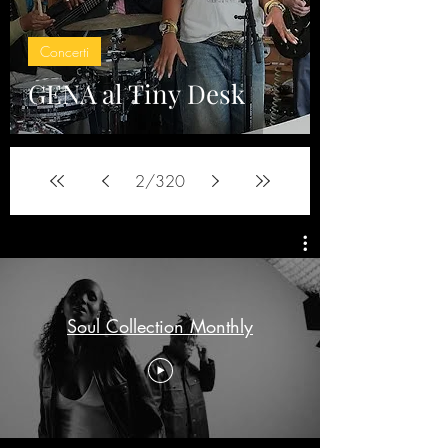
Concerti
GENA al Tiny Desk
2
/
320
Soul Collection Monthly