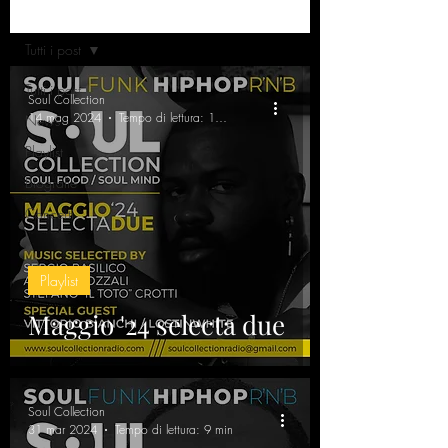
Home
Tutti i post
Tutti i post
Soul Collection
14 mag 2024
Tempo di lettura: 10 min
News
Playlist
Biografie
Concerti
Playlist
Maggio '24 selecta due
Soul Collection
31 mar 2024
Tempo di lettura: 9 min