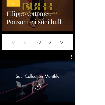
News
Filippo Cattaneo
Ponzoni e i suoi bulli
1
/
3
Soul Collection Monthly