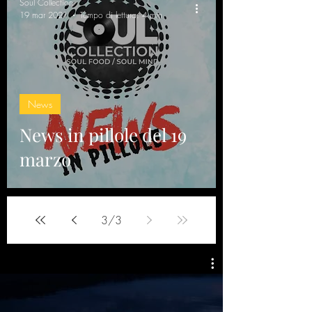
Soul Collection
19 mar 2021
Tempo di lettura: 4 min
News
News in pillole del 19
marzo
3
/
3