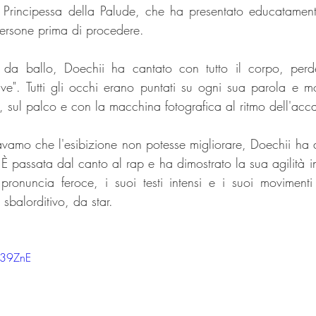
la Principessa della Palude, che ha presentato educatament
ersone prima di procedere.
 da ballo, Doechii ha cantato con tutto il corpo, perde
sive". Tutti gli occhi erano puntati su ogni sua parola e m
, sul palco e con la macchina fotografica al ritmo dell'acca
amo che l'esibizione non potesse migliorare, Doechii ha al
 passata dal canto al rap e ha dimostrato la sua agilità in 
pronuncia feroce, i suoi testi intensi e i suoi movimenti 
sbalorditivo, da star.
_39ZnE