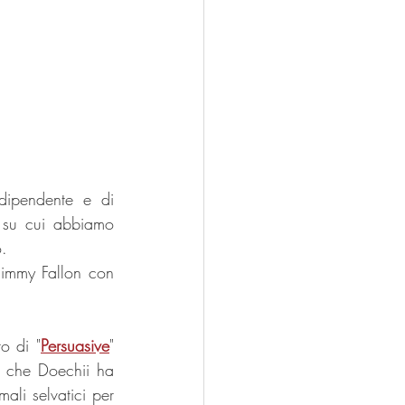
ipendente e di 
i su cui abbiamo 
. 
Jimmy Fallon con 
to di "
Persuasive
" 
o che Doechii ha 
ali selvatici per 