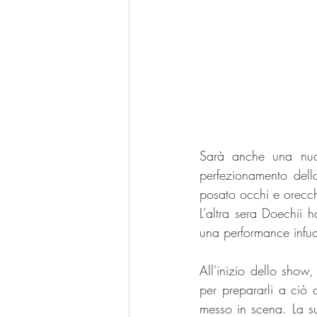
Sarà anche una nuov
perfezionamento della
posato occhi e orecchi
L’altra sera Doechii 
una performance infuo
All'inizio dello show,
per prepararli a ciò 
messo in scena. La sua