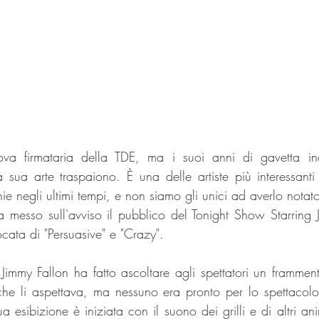
a firmataria della TDE, ma i suoi anni di gavetta ind
 sua arte traspaiono. È una delle artiste più interessant
e negli ultimi tempi, e non siamo gli unici ad averlo notato
ha messo sull'avviso il pubblico del Tonight Show Starring 
cata di "Persuasive" e "Crazy".
 Jimmy Fallon ha fatto ascoltare agli spettatori un frammen
che li aspettava, ma nessuno era pronto per lo spettacol
 esibizione è iniziata con il suono dei grilli e di altri anim