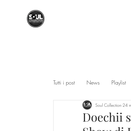
SOUL COLLECTION
Soul Food | Soul Mind
Tutti i post
News
Playlist
Soul Collection
24 
Doechii s