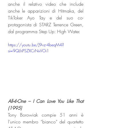
anche il relativo video che include 
anche le apparizioni di Hitmaka, del 
TikToker Ayo Tay e del suo co-
protagonista di STARZ Terrence Green, 
dal programma Step Up: High Water.
https://youtu.be/J9vz-4beqM4?
si=9QLhPSZXCrNxVOi1
All-4-One – I Can Love You Like That 
(1995) 
Tony Borowiak compie 51 anni è 
l’unico membro “bianco” del quartetto 