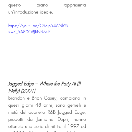
questo brano rappresenta 
un'introduzione ideale.
https://youtu.be/C9eIp54ANkY?
si=Z_5A80OBJhNBZeiP
Jagged Edge – Where the Party At (ft. 
Nelly) (2001)
Brandon e Brian Casey, compiono in 
questi giorni 48 anni, sono gemelli e 
metà del quartetto R&B Jagged Edge, 
prodotti da Jermaine Dupri, hanno 
ottenuto una serie di hit tra il 1997 ed 