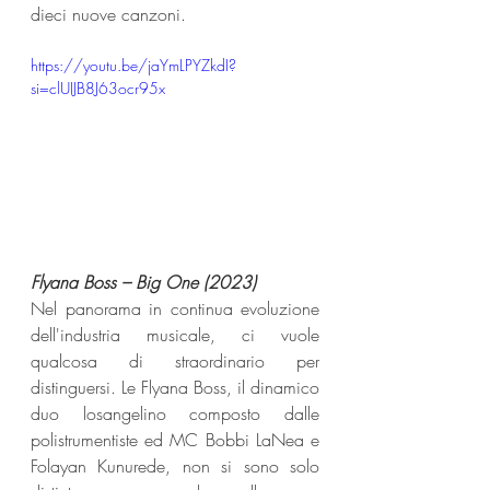
dieci nuove canzoni.
https://youtu.be/jaYmLPYZkdI?
si=clUIJB8J63ocr95x
Flyana Boss – Big One (2023) 
Nel panorama in continua evoluzione 
dell'industria musicale, ci vuole 
qualcosa di straordinario per 
distinguersi. Le Flyana Boss, il dinamico 
duo losangelino composto dalle 
polistrumentiste ed MC Bobbi LaNea e 
Folayan Kunurede, non si sono solo 