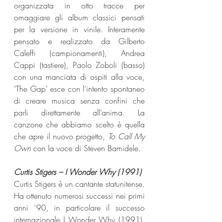
organizzata in otto tracce per 
omaggiare gli album classici pensati 
per la versione in vinile. Interamente 
pensato e realizzato da Gilberto 
Caleffi (campionamenti), Andrea 
Cappi (tastiere), Paolo Zoboli (basso) 
con una manciata di ospiti alla voce, 
‘The Gap’ esce con l’intento spontaneo 
di creare musica senza confini che 
parli direttamente all’anima. La 
canzone che abbiamo scelto è quella 
che apre il nuovo progetto, 
To Call My 
Own
 con la voce di Steven Bamidele.
Curtis Stigers – I Wonder Why (1991) 
Curtis Stigers è un cantante statunitense. 
Ha ottenuto numerosi successi nei primi 
anni '90, in particolare il successo 
internazionale I Wonder Why (1991), 