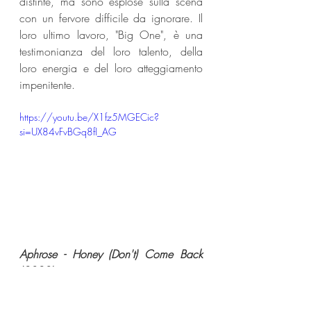
distinte, ma sono esplose sulla scena 
con un fervore difficile da ignorare. Il 
loro ultimo lavoro, "Big One", è una 
testimonianza del loro talento, della 
loro energia e del loro atteggiamento 
impenitente.
https://youtu.be/X1fz5MGECic?
si=UX84vFvBGq8fI_AG
Aphrose - Honey (Don't) Come Back 
(2023) 
L’album nuovo di Aphrose viene 
pubblicato in questi giorni, ma la sua 