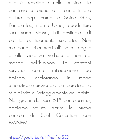
che è accettabile nella musica. La 
canzone è piena di riferimenti alla 
cultura pop, come le Spice Girls, 
Pamela Lee, i fan di Usher, e addirittura 
sua madre stessa, tutti destinatari di 
battute politicamente scorrette. Non 
mancano i riferimenti all’uso di droghe 
e alla violenza verbale e non del 
mondo dell’hip-hop. Le canzoni 
servono come introduzione ad 
Eminem, esplorando in modo 
umoristico e provocatorio il carattere, lo 
stile di vita e l'atteggiamento dell'artista. 
Nei giorni del suo 51° compleanno, 
abbiamo voluto aprire la nuova 
puntata di Soul Collection con 
EMINEM.
https://youtu.be/sNPnbI1arSE?