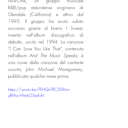
All-4-One, un gruppo musicale 
R&B/pop statunitense originario di 
Glendale (California) e attivo dal 
1993. Il gruppo ha avuto subito 
successo grazie al brano I Swear, 
inserito nell'album discografico di 
debutto, uscito nel 1994. La canzone 
“I Can Love You Like That”, contenuta 
nell’album 
And The Music Speaks
, è 
una cover della canzone del cantante 
country John Michael Montgomery, 
pubblicata qualche mese prima.
https://youtu.be/FEHQnTXC3SI?si=-
yBMwrWmkO3e4vhl