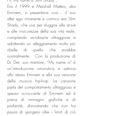
Hi, my name is Slim Shady…
Era il 1999 e Marshall Matters, aka 
Eminem, si presentava così… il suo 
alter ego irriverente e comico era Slim 
Shady, che usa per sfuggire alle ansie 
e alle insicurezze della sua vita reale, 
compiendo acrobazie oltraggiose e 
adottando un atteggiamento molto più 
ribelle di quello che avrebbe 
normalmente.  Con la produzione di 
Dr. Dre, suo mentore, “My name is” è 
un'introduzione umoristica e satirica 
allo stesso Eminem e alla sua versione 
della musica hip-hop. La canzone 
parla del comportamento oltraggioso e 
spesso scioccante di Eminem ed è 
piena di immagini grafiche e di 
profanità, dimostrando che non ha 
paura di spingersi oltre i limiti di ciò 