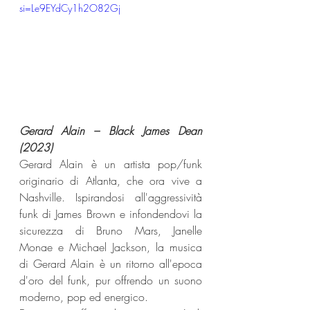
si=Le9EYdCy1h2O82Gj
Gerard Alain – Black James Dean 
(2023) 
Gerard Alain è un artista pop/funk 
originario di Atlanta, che ora vive a 
Nashville. Ispirandosi all'aggressività 
funk di James Brown e infondendovi la 
sicurezza di Bruno Mars, Janelle 
Monae e Michael Jackson, la musica 
di Gerard Alain è un ritorno all'epoca 
d'oro del funk, pur offrendo un suono 
moderno, pop ed energico.