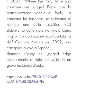
il 2003. "Where the Party At" è una 
canzone dei Jagged Edge con la 
partecipazione vocale di Nelly. La 
canzone ha trascorso tre settimane al 
numero uno della classifica R&B 
statunitense ed è stata nominata come 
miglior collaborazione rap/cantata ai 
44° Grammy Awards del 2002, una 
categoria nuova all'epoca. 
Brandon Casey dei Jagged Edge 
recentemente è stato coinvolto in un 
grave incidente d'auto.
https://youtu.be/9UCY_U4QwqI?
si=SPUcCo8UX88RaHPN