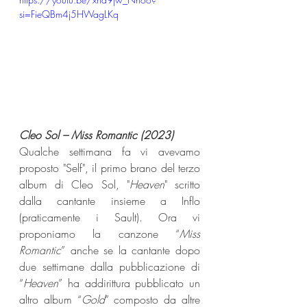
si=FieQBm4j5HWagLKq
Cleo Sol – Miss Romantic (2023) 
Qualche settimana fa vi avevamo 
proposto "Self", il primo brano del terzo 
album di Cleo Sol, "
Heaven
" scritto 
dalla cantante insieme a Inflo 
(praticamente i Sault). Ora vi 
proponiamo la canzone “
Miss 
Romantic
” anche se la cantante dopo 
due settimane dalla pubblicazione di 
“
Heaven
” ha addirittura pubblicato un 
altro album “
Gold
” composto da altre 