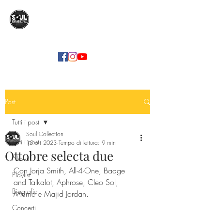
SOUL COLLECTION
Soul Food | Soul Mind
Post
Tutti i post
Soul Collection
Tutti i post
15 ott 2023
Tempo di lettura: 9 min
Ottobre selecta due
News
Con Jorja Smith, All-4-One, Badge 
Playlist
and Talkalot, Aphrose, Cleo Sol, 
Biografie
Mtume e Majid Jordan.
Concerti