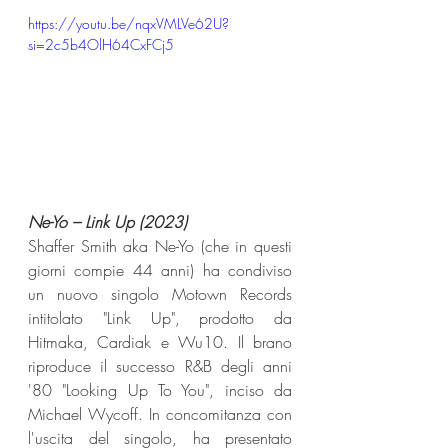
https://youtu.be/nqxVMLVe62U?
si=2c5b4OlH64CxFCj5
Ne-Yo – Link Up (2023) 
Shaffer Smith aka Ne-Yo (che in questi 
giorni compie 44 anni) ha condiviso 
un nuovo singolo Motown Records 
intitolato "Link Up", prodotto da 
Hitmaka, Cardiak e Wu10. Il brano 
riproduce il successo R&B degli anni 
'80 "Looking Up To You", inciso da 
Michael Wycoff. In concomitanza con 
l'uscita del singolo, ha presentato 