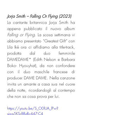
Jorja Smith – Falling Or Flying (2023) 
La cantante britannica Jorja Smith ha 
appena pubblicato il nuovo album 
Falling or Flying
. La scosa settimana vi 
abbiamo presentato “Greatest Gift” con 
Lila Iké ora ci affidiamo alla title-track, 
prodotta dal duo femminile 
DAMEDAME* (Edith Nelson e Barbara 
Boko- Hyouyhat), da non confondere 
con il duo maschile francese di 
producer DAME DAME. Nella canzone 
invita un amante a casa sua nel cuore 
della notte, ricordandogli al contempo 
che non sa cosa prova per lui.
https://youtu.be/S_O0lUA_lPw?
si=q5KSr8RzRc447-C4