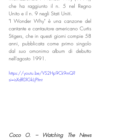
che ha raggiunto il n. 5 nel Regno 
Unito e il n. 9 negli Stati Uniti.
"I Wonder Why" è una canzone del 
cantante e cantautore americano Curtis 
Stigers, che in questi giorni compie 58 
anni, pubblicata come primo singolo 
dal suo omonimo album di debutto 
nell’agosto 1991. 
https://youtu.be/VS2Hp9Ck9mQ?
si=isXdRDlGkLjPItnt
Coco O. – Watching The News 