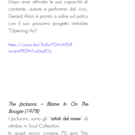
Dopo aver affinato le sue capacità di 
cantante, autore e performer dal vivo, 
Gerard Alain è pronto a salire sul palco 
con il suo prossimo progetto intitolato 
"Opening Act". 
https://youtu.be/3oKo7GVwHTU?
si=avnPXON1vxUsuEOy
The Jacksons – Blame In On The 
Boogie (1978) 
I Jacksons, sono gli “
artisti del mese
” di 
ottobre in Soul Collection. 
In questi giorni compie 70 anni Tito 