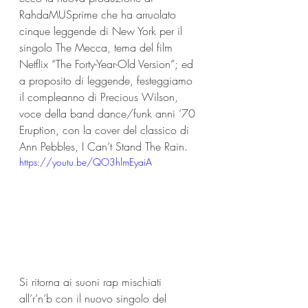
RahdaMUSprime che ha arruolato 
cinque leggende di New York per il 
singolo The Mecca, tema del film 
Netflix “The Forty-Year-Old Version”; ed 
a proposito di leggende, festeggiamo 
il compleanno di Precious Wilson, 
voce della band dance/funk anni ’70 
Eruption, con la cover del classico di 
Ann Pebbles, I Can’t Stand The Rain.
https://youtu.be/QO3hlmEyaiA
Si ritorna ai suoni rap mischiati 
all’r’n’b con il nuovo singolo del 