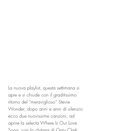
La nuova playlist, questa settimana si 
apre e si chiude con il graditissimo 
ritorno del “meraviglioso” Stevie 
Wonder; dopo anni e anni di silenzio 
ecco due nuovissime canzoni, ad 
aprire la selecta Where Is Our Love 
Song, con la chitarra di Gary Clark 