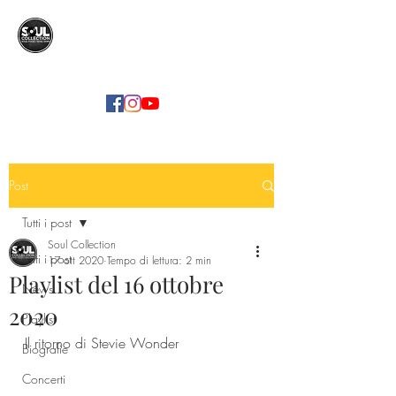
SOUL COLLECTION
Soul Food | Soul Mind
Post
Tutti i post
Soul Collection
Tutti i post
17 ott 2020
Tempo di lettura: 2 min
Playlist del 16 ottobre
News
2020
Playlist
Il ritorno di Stevie Wonder
Biografie
Concerti