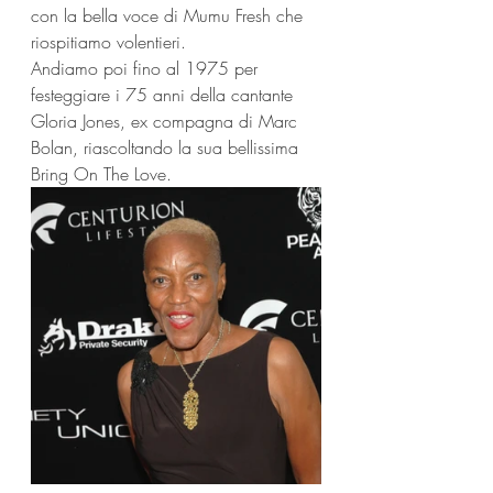
con la bella voce di Mumu Fresh che 
riospitiamo volentieri.
Andiamo poi fino al 1975 per 
festeggiare i 75 anni della cantante 
Gloria Jones, ex compagna di Marc 
Bolan, riascoltando la sua bellissima 
Bring On The Love.